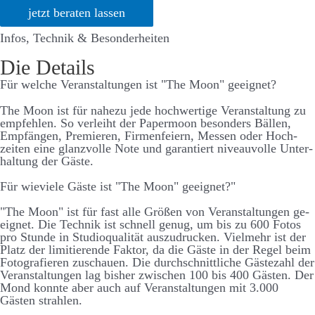
jetzt beraten lassen
Infos, Technik & Besonderheiten
Die Details
Für welche Ver­an­stalt­ungen ist "The Moon" ge­eignet?
The Moon ist für nahe­zu jede hoch­­wert­ige Ver­­an­­stalt­­ung zu
emp­­fehlen. So ver­­leiht der Paper­­moon be­­sonders Bällen,
Emp­fängen, Premieren, Firmen­­feiern, Messen oder Hoch­­
zeiten eine glanz­volle Note und garant­iert niveau­­volle Unter­­
halt­­ung der Gäste.
Für wie­viele Gäste ist "The Moon" ge­eignet?"
"The Moon" ist für fast alle Größen von Ver­­an­­stalt­­ungen ge­­
eignet. Die Technik ist schnell genug, um bis zu 600 Fotos
pro Stunde in Studio­­qualität aus­­zu­­drucken. Viel­­mehr ist der
Platz der limitierende Faktor, da die Gäste in der Regel beim
Foto­­grafieren zu­schauen. Die durch­­schnitt­­liche Gäste­­zahl der
Ver­­an­­stalt­­ungen lag bis­her zwischen 100 bis 400 Gästen. Der
Mond konnte aber auch auf Ver­­an­stalt­­ungen mit 3.000
Gästen strahlen.