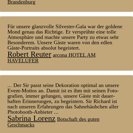
Brandenburg
Für unsere glanz­volle Silvester-Gala war der goldene
Mond genau das Richtige. Er ver­sprühte eine tolle
Atmos­phäre und machte unsere Party zu etwas sehr
Be­sonderem. Unsere Gäste waren von den edlen
Gäste-Portraits absolut be­geistert.
Robert Reuter
arcona HOTEL AM
HAVELUFER
... Der Sir passt seine Dekoration optimal an unsere
Event-Mottos an. Damit ist es ihm mit seinen Foto­
grafien, immer ge­lungen, unsere Gäste mit dauer­
haften Er­inner­ungen, zu be­geistern. Sir Richard ist
nach unseren Er­fahr­ungen das Sahn­ehäub­chen aller
Photo­booth-Anbieter ...
Sabrina Lorenz
Botschaft des guten
Geschmacks