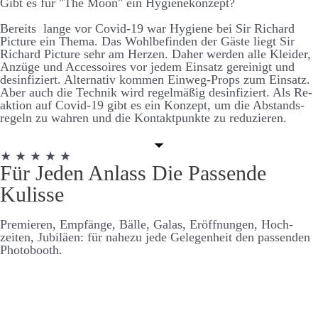
Gibt es für "The Moon" ein Hygiene­konzept?
Bereits lange vor Covid-19 war Hygiene bei Sir Richard
Picture ein Thema. Das Wohl­be­finden der Gäste liegt Sir
Richard Picture sehr am Herzen. Daher werden alle Kleider,
An­züge und Accessoires vor jedem Ein­satz ge­reinigt und
des­infiz­iert. Alternativ kommen Ein­weg-Props zum Ein­satz.
Aber auch die Technik wird regel­mäßig des­infiziert. Als Re­
aktion auf Covid-19 gibt es ein Konzept, um die Ab­stands­
regeln zu wahren und die Kontakt­punkte zu re­duzieren.
★ ★ ★ ★ ★
Für Jeden Anlass Die Passende
Kulisse
Premieren, Empfänge, Bälle, Galas, Er­öffnungen, Hoch­
zeiten, Jubiläen: für nahezu jede Ge­legen­heit den passenden
Photo­booth.