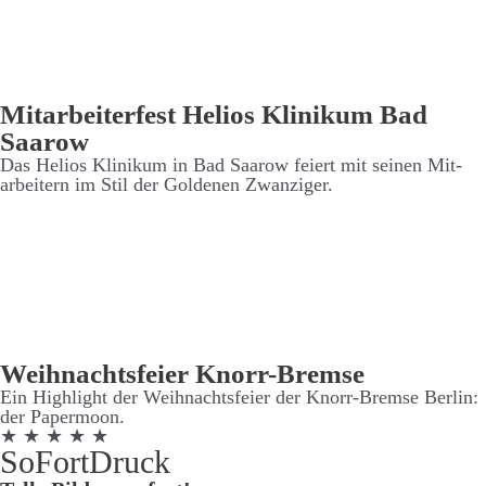
Mit­arbeiter­fest Helios Klinikum Bad
Saarow
Das Helios Klinikum in Bad Saarow feiert mit seinen Mit­
arbeitern im Stil der Goldenen Zwanziger.
Weih­nachts­feier Knorr-Bremse
Ein High­light der Weih­nachts­feier der Knorr-Bremse Berlin:
der Paper­moon.
★ ★ ★ ★ ★
SoFort­Druck