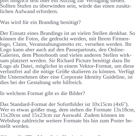
port möglich sein oder ein Auf­zug zur Ver­füg­ung stehen.
Sollten Stufen zu über­winden sein, würde das einen zu­sätz­
lichen Auf­wand er­fordern.
Was wird für ein Brand­ing be­nötigt?
Der Ein­satz eines Brand­ings ist an vielen Stellen denk­bar. So
können die Fotos, die ge­druckt werden, mit Ihrem Firmen­
logo, Claim, Ver­an­stalt­ungs­motto etc. ver­sehen werden. Ihr
Logo kann aber auch auf den Passe­partouts, den On­line-
Galerien, dem Photo­booth und vielen anderen Stellen wirk­
sam platz­iert werden. Sir Richard Picture be­nötigt dazu Ihr
Logo als Datei, möglichst in einem Vektor-Format, um diese
ver­lust­frei auf die nötige Größe skalieren zu können. Ver­fügt
Ihr Unter­nehmen über eine Corporate Identity Guide­line, ist
dies bei der Ge­stalt­ung sehr hilf­reich.
In welchem Format gibt es die Bilder?
Das Standard-Format der Sofort­bilder ist 10x15cm (4x6").
Wer es etwas größer mag, dem stehen die Formate 13x18cm,
15x20cm und 15x23cm zur Aus­wahl. Zudem können im
Web­shop zahl­reiche weitere Formate bis hin zum Poster be­
stellt werden.