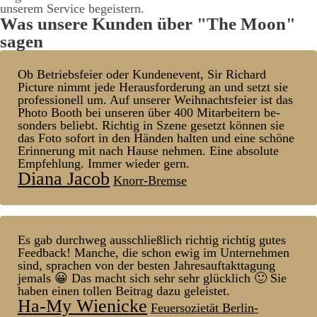
unserem Service be­­geistern.
Was unsere Kunden über "The Moon"
sagen
Ob Betriebs­feier oder Kunden­event, Sir Richard
Picture nimmt jede Heraus­forder­ung an und setzt sie
pro­fessionell um. Auf unserer Weih­nachts­feier ist das
Photo Booth bei unseren über 400 Mit­arbeitern be­
sonders be­liebt. Richtig in Szene ge­setzt können sie
das Foto sofort in den Händen halten und eine schöne
Er­inner­ung mit nach Hause nehmen. Eine absolute
Empfehl­ung. Immer wieder gern.
Diana Jacob
Knorr-Bremse
Es gab durchweg aus­schließlich richtig richtig gutes
Feed­back! Manche, die schon ewig im Unter­nehmen
sind, sprachen von der besten Jahres­auf­takt­tag­ung
jemals 😀 Das macht sich sehr sehr glück­lich 🙂 Sie
haben einen tollen Bei­trag dazu ge­leistet.
Ha-My Wienicke
Feuersozietät Berlin-