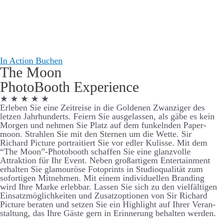
In Action
Buchen
The Moon
Photo­Booth Experience
★ ★ ★ ★ ★
Er­­­leben Sie eine Zeit­­­­reise in die Goldenen Zwanziger des
letzen Jahr­­­hunderts. Feiern Sie aus­­­­ge­­­­lassen, als gäbe es kein
Morgen und nehmen Sie Platz auf dem funkelnden Paper­­­­
moon. Strahlen Sie mit den Sternen um die Wette. Sir
Richard Picture portraitiert Sie vor edler Kulisse. Mit dem
“The Moon”-Photo­­­booth schaffen Sie eine glanz­­­­volle
Attraktion für Ihr Event. Neben groß­­­artigem Enter­­­­tain­ment
er­­­halten Sie glamouröse Foto­­­­prints in Studio­­­qualität zum
sofort­igen Mit­­­­nehmen. Mit einem individuellen Brand­­ing
wird Ihre Marke er­­leb­­bar. Lassen Sie sich zu den viel­­­fält­igen
Ein­­­satz­­­möglich­­­keiten und Zu­­satz­­­­optionen von Sir Richard
Picture be­­raten und setzen Sie ein High­­­light auf Ihrer Ver­­­an­­
stalt­­ung, das Ihre Gäste gern in Er­­­­inner­­ung be­­­halten werden.