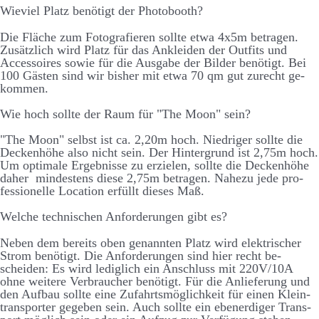
Wie­viel Platz be­nötigt der Photo­booth?
Die Fläche zum Foto­­graf­ieren sollte etwa 4x5m be­tragen.
Zu­­sätz­­lich wird Platz für das An­­kleiden der Out­­fits und
Accessoires sowie für die Aus­­gabe der Bilder be­­nötigt. Bei
100 Gästen sind wir bis­her mit etwa 70 qm gut zu­­recht ge­­
kommen.
Wie hoch sollte der Raum für "The Moon" sein?
"The Moon" selbst ist ca. 2,20m hoch. Niedriger sollte die
Decken­­höhe also nicht sein. Der Hinter­­grund ist 2,75m hoch.
Um optimale Er­­geb­­nisse zu er­zielen, sollte die Decken­­höhe
daher mindestens diese 2,75m be­­tragen. Nahe­­zu jede pro­­
fessionelle Location er­­füllt dieses Maß.
Welche technischen Anforderungen gibt es?
Neben dem bereits oben ge­nannten Platz wird elektrischer
Strom be­nötigt. Die An­­forder­­ungen sind hier recht be­­
scheiden: Es wird ledig­lich ein An­schluss mit 220V/10A
ohne weitere Ver­braucher be­nötigt. Für die An­liefer­ung und
den Auf­bau sollte eine Zu­fahrts­möglich­keit für einen Klein­
trans­porter ge­geben sein. Auch sollte ein eben­erd­iger Trans­