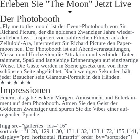
Er­leben Sie "The Moon" Jetzt Live
Der Photo­­booth
„Fly me to the moon” ist der Event-Photo­­­­booth von Sir
Richard Picture, der die goldenen Zwanziger Jahre wieder­­­­
auf­­­­leben lässt. Inspiriert von zahl­­­­reichen Filmen aus der
Zelluloid-Ära, inter­­pretiert Sir Richard Picture den Paper­
moon neu. Der Photo­­­­booth ist auf Abend­­­­ver­­­­an­­­­stalt­­­ungen,
Messen und Hoch­­­­zeiten die Attraktion und ver­­­bindet Enter­­­­
tain­­ment, Spaß und lang­­­­leb­ige Er­­­­inner­­­ungen auf einzig­­­artige
Weise. Die Gäste werden in Szene ge­­­­setzt und von ihrer
schönsten Seite ab­­­­ge­­­­lichtet. Nach wenigen Sekunden hält
jeder Be­­­sucher sein Glamour-Portrait in den Händen.
★ ★ ★ ★ ★
Impressionen
Feiern, als gäbe es kein Morgen. Amüsement und Enter­­­tain­­
ment auf dem Photo­­­booth. Atmen Sie den Geist der
Goldenen Zwanziger und spüren Sie die Vibes einer auf­­­
regenden Epoche.
[ngg src=”galleries” ids=”16″
sortorder=”1128,1129,1130,1131,1132,1133,1172,1155,1141,
display=”pro_horizontal_filmstrip” order_by=”sortorder”]