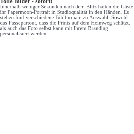
Tolle Bilder - sofort!
Inner­halb weniger Se­kunden nach dem Blitz halten die Gäste
ihr Paper­moon-Portrait in Studio­qualität in den Händen. Es
stehen fünf ver­schiedene Bild­formate zu Aus­wahl. So­wohl
das Passe­partout, dass die Prints auf dem Heim­weg schützt,
als auch das Foto selbst kann mit Ihrem Branding
personalisiert werden.