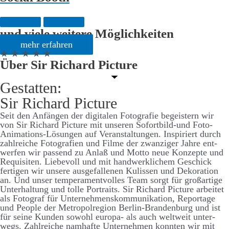
und viele weitere Möglichkeiten
mehr erfahren
★ ★ ★ ★ ★
Über Sir Richard Picture
Gestatten:
Sir Richard Picture
Seit den An­­fängen der digitalen Foto­­­grafie be­­­geistern wir
von Sir Richard Picture mit unseren Sofort­­­bild-und Foto-
Animations-Lösungen auf Ver­­­an­­stalt­­ungen. Inspiriert durch
zahl­­reiche Foto­­grafien und Filme der zwanziger Jahre ent­­­
werfen wir passend zu An­laß und Motto neue Konzepte und
Requisiten. Liebe­­voll und mit hand­­­werk­­­lichem Ge­­schick
fertigen wir unsere aus­­­ge­­­fallenen Kulissen und Dekoration
an. Und unser temperament­­­volles Team sorgt für groß­­­artige
Unter­­­halt­­­ung und tolle Portraits. Sir Richard Picture arbeitet
als Foto­graf für Unter­­nehmens­­kommunikation, Reportage
und People der Metropol­­region Berlin-Brandenburg und ist
für seine Kunden sowohl europa- als auch welt­weit unter­
wegs. Zahl­­reiche nam­­hafte Unter­­nehmen konnten wir mit