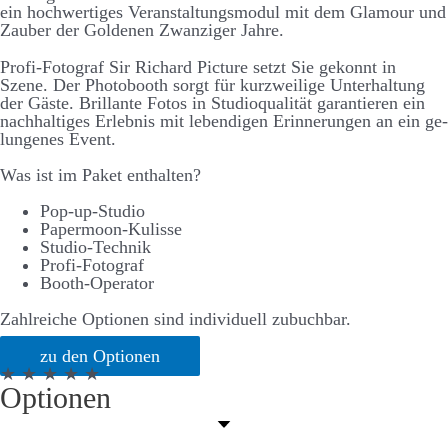
ein hoch­­wertiges Ver­­an­stalt­ungs­­modul mit dem Glamour und
Zauber der Goldenen Zwanziger Jahre.
Profi-Fotograf Sir Richard Picture setzt Sie ge­konnt in
Szene. Der Photo­­booth sorgt für kurz­­weilige Unter­halt­ung
der Gäste. Brillante Fotos in Studio­­qualität garantieren ein
nach­­halt­iges Erlebnis mit lebend­igen Er­­inner­ungen an ein ge­­
lungenes Event.
Was ist im Paket enthalten?
Pop-up-Studio
Papermoon-Kulisse
Studio-Technik
Profi-Fotograf
Booth-Operator
Zahlreiche Optionen sind individuell zubuchbar.
zu den Optionen
★ ★ ★ ★ ★
Optionen