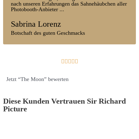
nach unseren Er­fahr­ungen das Sahn­ehäub­chen aller
Photo­booth-Anbieter ...
Sabrina Lorenz
Botschaft des guten Geschmacks





Jetzt “The Moon” bewerten
Diese Kunden Vertrauen Sir Richard
Picture