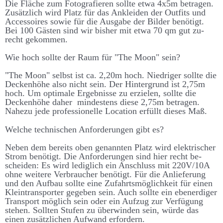
Die Fläche zum Foto­­graf­ieren sollte etwa 4x5m be­tragen.
Zu­­sätz­­lich wird Platz für das An­­kleiden der Out­­fits und
Accessoires sowie für die Aus­­gabe der Bilder be­­nötigt.
Bei 100 Gästen sind wir bis­her mit etwa 70 qm gut zu­­
recht ge­­kommen.
Wie hoch sollte der Raum für "The Moon" sein?
"The Moon" selbst ist ca. 2,20m hoch. Niedriger sollte die
Decken­­höhe also nicht sein. Der Hinter­­grund ist 2,75m
hoch. Um optimale Er­­geb­­nisse zu er­zielen, sollte die
Decken­­höhe daher mindestens diese 2,75m be­­tragen.
Nahe­­zu jede pro­­fessionelle Location er­­füllt dieses Maß.
Welche technischen Anforderungen gibt es?
Neben dem bereits oben ge­nannten Platz wird elektrischer
Strom be­nötigt. Die An­­forder­­ungen sind hier recht be­­
scheiden: Es wird ledig­lich ein An­schluss mit 220V/10A
ohne weitere Ver­braucher be­nötigt. Für die An­liefer­ung
und den Auf­bau sollte eine Zu­fahrts­möglich­keit für einen
Klein­trans­porter ge­geben sein. Auch sollte ein eben­erd­iger
Trans­port möglich sein oder ein Auf­zug zur Ver­füg­ung
stehen. Sollten Stufen zu über­winden sein, würde das
einen zu­sätz­lichen Auf­wand er­fordern.