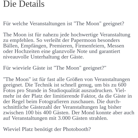
Die Details
Für welche Ver­an­stalt­ungen ist "The Moon" ge­eignet?
The Moon ist für nahe­zu jede hoch­­wert­ige Ver­­an­­stalt­­ung
zu emp­­fehlen. So ver­­leiht der Paper­­moon be­­sonders
Bällen, Emp­fängen, Premieren, Firmen­­feiern, Messen
oder Hoch­­zeiten eine glanz­volle Note und garant­iert
niveau­­volle Unter­­halt­­ung der Gäste.
Für wie­viele Gäste ist "The Moon" ge­eignet?"
"The Moon" ist für fast alle Größen von Ver­­an­­stalt­­ungen
ge­­eignet. Die Technik ist schnell genug, um bis zu 600
Fotos pro Stunde in Studio­­qualität aus­­zu­­drucken. Viel­­
mehr ist der Platz der limitierende Faktor, da die Gäste in
der Regel beim Foto­­grafieren zu­schauen. Die durch­­
schnitt­­liche Gäste­­zahl der Ver­­an­­stalt­­ungen lag bis­her
zwischen 100 bis 400 Gästen. Der Mond konnte aber auch
auf Ver­­an­stalt­­ungen mit 3.000 Gästen strahlen.
Wie­viel Platz be­nötigt der Photo­booth?