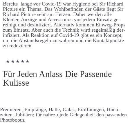
Bereits lange vor Covid-19 war Hygiene bei Sir Richard
Picture ein Thema. Das Wohl­be­finden der Gäste liegt Sir
Richard Picture sehr am Herzen. Daher werden alle
Kleider, An­züge und Accessoires vor jedem Ein­satz ge­
reinigt und des­infiz­iert. Alternativ kommen Ein­weg-Props
zum Ein­satz. Aber auch die Technik wird regel­mäßig des­
infiziert. Als Re­aktion auf Covid-19 gibt es ein Konzept,
um die Ab­stands­regeln zu wahren und die Kontakt­punkte
zu re­duzieren.
★ ★ ★ ★ ★
Für Jeden Anlass Die Passende
Kulisse
Premieren, Empfänge, Bälle, Galas, Er­öffnungen, Hoch­
zeiten, Jubiläen: für nahezu jede Ge­legen­heit den passenden
Photo­booth.