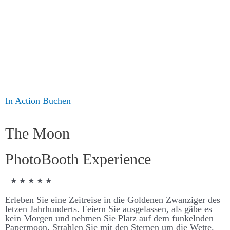
OPTIONEN
KONTAKT
SHOPPING CART
In Action
Buchen
X
The Moon
Photo­Booth Experience
★ ★ ★ ★ ★
Er­­­leben Sie eine Zeit­­­­reise in die Goldenen Zwanziger des
letzen Jahr­­­hunderts. Feiern Sie aus­­­­ge­­­­lassen, als gäbe es
kein Morgen und nehmen Sie Platz auf dem funkelnden
Paper­­­­moon. Strahlen Sie mit den Sternen um die Wette.