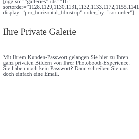
[ngg src=”galleries” ids=”16″
sortorder=”1128,1129,1130,1131,1132,1133,1172,1155,114
display=”pro_horizontal_filmstrip” order_by=”sortorder”]
Ihre Private Galerie
Mit Ihrem Kunden-Pass­­wort ge­langen Sie hier zu Ihren
ganz privaten Bildern von Ihrer Photo­booth-Experience.
Sie haben noch kein Pass­­wort? Dann schreiben Sie uns
doch ein­fach eine Email.