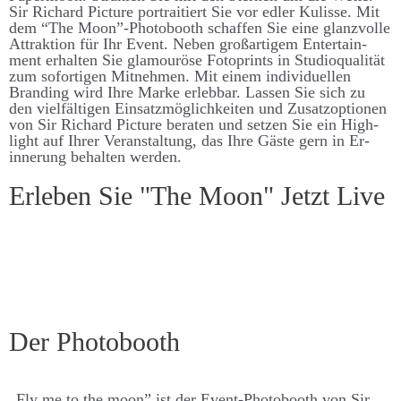
Sir Richard Picture portraitiert Sie vor edler Kulisse. Mit
dem “The Moon”-Photo­­­booth schaffen Sie eine glanz­­­­volle
Attraktion für Ihr Event. Neben groß­­­artigem Enter­­­­tain­
ment er­­­halten Sie glamouröse Foto­­­­prints in Studio­­­qualität
zum sofort­igen Mit­­­­nehmen. Mit einem individuellen
Brand­­ing wird Ihre Marke er­­leb­­bar. Lassen Sie sich zu
den viel­­­fält­igen Ein­­­satz­­­möglich­­­keiten und Zu­­satz­­­­optionen
von Sir Richard Picture be­­raten und setzen Sie ein High­­­
light auf Ihrer Ver­­­an­­stalt­­ung, das Ihre Gäste gern in Er­­­­
inner­­ung be­­­halten werden.
Er­leben Sie "The Moon" Jetzt Live
Der Photo­­booth
„Fly me to the moon” ist der Event-Photo­­­­booth von Sir