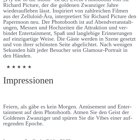
Richard Picture, der die goldenen Zwanziger Jahre
wieder­­­­auf­­­­leben lässt. Inspiriert von zahl­­­­reichen Filmen
aus der Zelluloid-Ära, inter­­pretiert Sir Richard Picture den
Paper­moon neu. Der Photo­­­­booth ist auf Abend­­­­ver­­­­an­­­­stalt­­­
ungen, Messen und Hoch­­­­zeiten die Attraktion und ver­­­
bindet Enter­­­­tain­­ment, Spaß und lang­­­­leb­ige Er­­­­inner­­­ungen
auf einzig­­­artige Weise. Die Gäste werden in Szene ge­­­­setzt
und von ihrer schönsten Seite ab­­­­ge­­­­lichtet. Nach wenigen
Sekunden hält jeder Be­­­sucher sein Glamour-Portrait in
den Händen.
★ ★ ★ ★ ★
Impressionen
Feiern, als gäbe es kein Morgen. Amüsement und Enter­­­
tain­­ment auf dem Photo­­­booth. Atmen Sie den Geist der
Goldenen Zwanziger und spüren Sie die Vibes einer auf­­­
regenden Epoche.