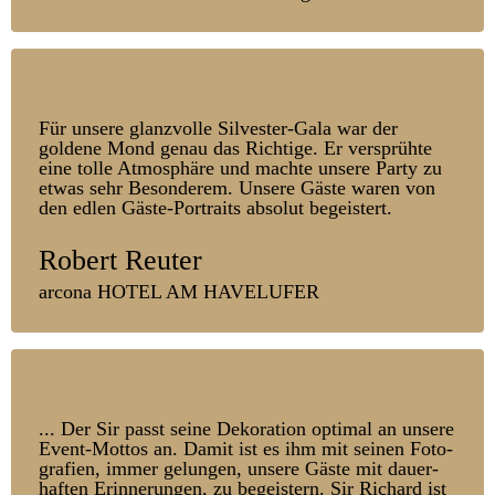
Für unsere glanz­volle Silvester-Gala war der
goldene Mond genau das Richtige. Er ver­sprühte
eine tolle Atmos­phäre und machte unsere Party zu
etwas sehr Be­sonderem. Unsere Gäste waren von
den edlen Gäste-Portraits absolut be­geistert.
Robert Reuter
arcona HOTEL AM HAVELUFER
... Der Sir passt seine Dekoration optimal an unsere
Event-Mottos an. Damit ist es ihm mit seinen Foto­
grafien, immer ge­lungen, unsere Gäste mit dauer­
haften Er­inner­ungen, zu be­geistern. Sir Richard ist