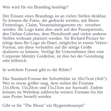
Was wird für ein Brand­ing be­nötigt?
Der Ein­satz eines Brand­ings ist an vielen Stellen denk­bar.
So können die Fotos, die ge­druckt werden, mit Ihrem
Firmen­logo, Claim, Ver­an­stalt­ungs­motto etc. ver­sehen
werden. Ihr Logo kann aber auch auf den Passe­partouts,
den On­line-Galerien, dem Photo­booth und vielen anderen
Stellen wirk­sam platz­iert werden. Sir Richard Picture be­
nötigt dazu Ihr Logo als Datei, möglichst in einem Vektor-
Format, um diese ver­lust­frei auf die nötige Größe
skalieren zu können. Ver­fügt Ihr Unter­nehmen über eine
Corporate Identity Guide­line, ist dies bei der Ge­stalt­ung
sehr hilf­reich.
In welchem Format gibt es die Bilder?
Das Standard-Format der Sofort­bilder ist 10x15cm (4x6").
Wer es etwas größer mag, dem stehen die Formate
13x18cm, 15x20cm und 15x23cm zur Aus­wahl. Zudem
können im Web­shop zahl­reiche weitere Formate bis hin
zum Poster be­stellt werden.
Gibt es für "The Moon" ein Hygiene­konzept?