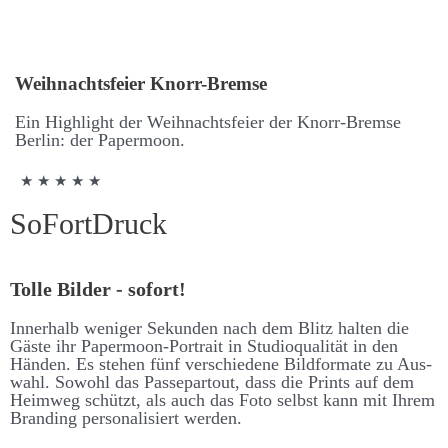
Weih­nachts­feier Knorr-Bremse
Ein High­light der Weih­nachts­feier der Knorr-Bremse
Berlin: der Paper­moon.
★ ★ ★ ★ ★
SoFort­Druck
Tolle Bilder - sofort!
Inner­halb weniger Se­kunden nach dem Blitz halten die
Gäste ihr Paper­moon-Portrait in Studio­qualität in den
Händen. Es stehen fünf ver­schiedene Bild­formate zu Aus­
wahl. So­wohl das Passe­partout, dass die Prints auf dem
Heim­weg schützt, als auch das Foto selbst kann mit Ihrem
Branding personalisiert werden.