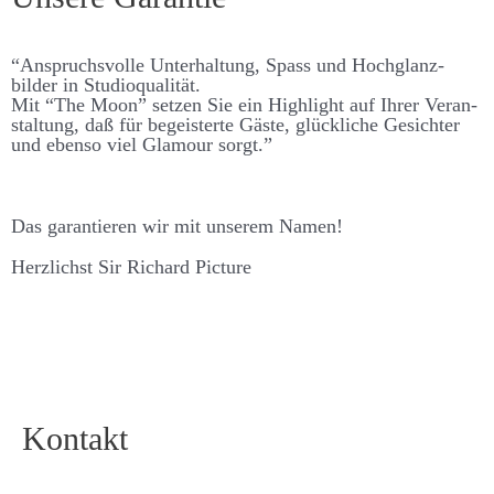
“An­spruchs­­volle Unter­­haltung, Spass und Hoch­­glanz­­
bilder in Studio­qualität.
Mit “The Moon” setzen Sie ein High­­light auf Ihrer Ver­­an­
stalt­ung, daß für be­­geisterte Gäste, glück­liche Ge­­sichter
und ebenso viel Glamour sorgt.”
Das garantieren wir mit unserem Namen!
Herzlichst Sir Richard Picture
Kontakt