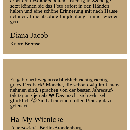
arbeitern be­sonders be­liebt. Richtig in Szene ge­
setzt können sie das Foto sofort in den Händen
halten und eine schöne Er­inner­ung mit nach Hause
nehmen. Eine absolute Empfehl­ung. Immer wieder
gern.
Diana Jacob
Knorr-Bremse
Es gab durchweg aus­schließlich richtig richtig
gutes Feed­back! Manche, die schon ewig im Unter­
nehmen sind, sprachen von der besten Jahres­auf­
takt­tag­ung jemals 😀 Das macht sich sehr sehr
glück­lich 🙂 Sie haben einen tollen Bei­trag dazu
ge­leistet.
Ha-My Wienicke
Feuersozietät Berlin-Brandenburg