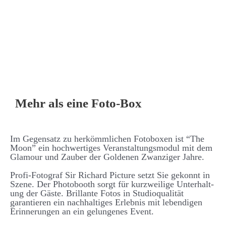
Mehr als eine Foto-Box
Im Gegen­­satz zu her­­kömm­­lichen Foto­­boxen ist “The
Moon” ein hoch­­wertiges Ver­­an­stalt­ungs­­modul mit dem
Glamour und Zauber der Goldenen Zwanziger Jahre.
Profi-Fotograf Sir Richard Picture setzt Sie ge­konnt in
Szene. Der Photo­­booth sorgt für kurz­­weilige Unter­halt­
ung der Gäste. Brillante Fotos in Studio­­qualität
garantieren ein nach­­halt­iges Erlebnis mit lebend­igen
Er­­inner­ungen an ein ge­­lungenes Event.