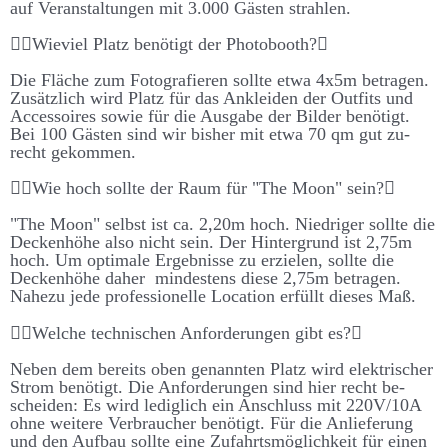
auf Ver­­an­stalt­­ungen mit 3.000 Gästen strahlen.
Wie­viel Platz be­nötigt der Photo­booth?
Die Fläche zum Foto­­graf­ieren sollte etwa 4x5m be­tragen.
Zu­­sätz­­lich wird Platz für das An­­kleiden der Out­­fits und
Accessoires sowie für die Aus­­gabe der Bilder be­­nötigt.
Bei 100 Gästen sind wir bis­her mit etwa 70 qm gut zu­­
recht ge­­kommen.
Wie hoch sollte der Raum für "The Moon" sein?
"The Moon" selbst ist ca. 2,20m hoch. Niedriger sollte die
Decken­­höhe also nicht sein. Der Hinter­­grund ist 2,75m
hoch. Um optimale Er­­geb­­nisse zu er­zielen, sollte die
Decken­­höhe daher mindestens diese 2,75m be­­tragen.
Nahe­­zu jede pro­­fessionelle Location er­­füllt dieses Maß.
Welche technischen Anforderungen gibt es?
Neben dem bereits oben ge­nannten Platz wird elektrischer
Strom be­nötigt. Die An­­forder­­ungen sind hier recht be­­
scheiden: Es wird ledig­lich ein An­schluss mit 220V/10A
ohne weitere Ver­braucher be­nötigt. Für die An­liefer­ung
und den Auf­bau sollte eine Zu­fahrts­möglich­keit für einen