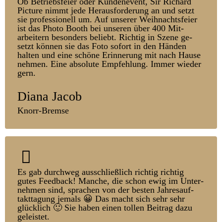
Ob Betriebs­feier oder Kunden­event, Sir Richard
Picture nimmt jede Heraus­forder­ung an und setzt
sie pro­fessionell um. Auf unserer Weih­nachts­feier
ist das Photo Booth bei unseren über 400 Mit­
arbeitern be­sonders be­liebt. Richtig in Szene ge­
setzt können sie das Foto sofort in den Händen
halten und eine schöne Er­inner­ung mit nach Hause
nehmen. Eine absolute Empfehl­ung. Immer wieder
gern.
Diana Jacob
Knorr-Bremse
Es gab durchweg aus­schließlich richtig richtig
gutes Feed­back! Manche, die schon ewig im Unter­
nehmen sind, sprachen von der besten Jahres­auf­
takt­tag­ung jemals 😀 Das macht sich sehr sehr
glück­lich 🙂 Sie haben einen tollen Bei­trag dazu
ge­leistet.