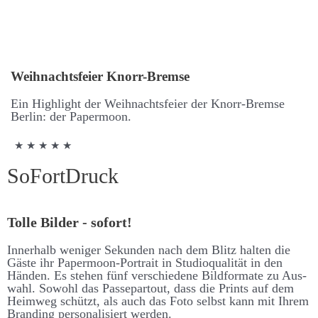
Weih­nachts­feier Knorr-Bremse
Ein High­light der Weih­nachts­feier der Knorr-Bremse
Berlin: der Paper­moon.
★ ★ ★ ★ ★
SoFort­Druck
Tolle Bilder - sofort!
Inner­halb weniger Se­kunden nach dem Blitz halten die
Gäste ihr Paper­moon-Portrait in Studio­qualität in den
Händen. Es stehen fünf ver­schiedene Bild­formate zu Aus­
wahl. So­wohl das Passe­partout, dass die Prints auf dem
Heim­weg schützt, als auch das Foto selbst kann mit Ihrem
Branding personalisiert werden.