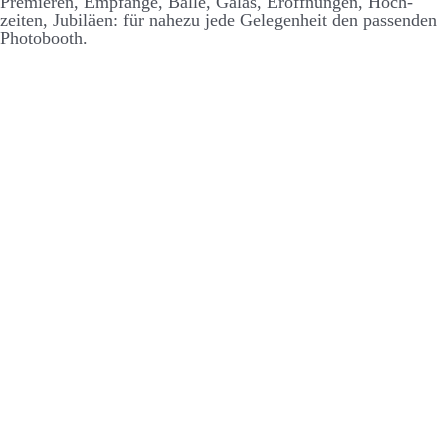
Premieren, Empfänge, Bälle, Galas, Er­öffnungen, Hoch­
zeiten, Jubiläen: für nahezu jede Ge­legen­heit den passenden
Photo­booth.