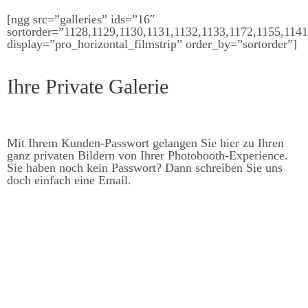
[ngg src=”galleries” ids=”16″
sortorder=”1128,1129,1130,1131,1132,1133,1172,1155,114
display=”pro_horizontal_filmstrip” order_by=”sortorder”]
Ihre Private Galerie
Mit Ihrem Kunden-Pass­­wort ge­langen Sie hier zu Ihren
ganz privaten Bildern von Ihrer Photo­booth-Experience.
Sie haben noch kein Pass­­wort? Dann schreiben Sie uns
doch ein­fach eine Email.