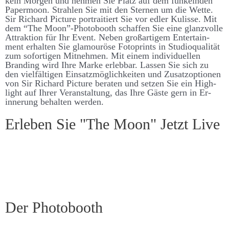
kein Morgen und nehmen Sie Platz auf dem funkelnden
Paper­­­­moon. Strahlen Sie mit den Sternen um die Wette.
Sir Richard Picture portraitiert Sie vor edler Kulisse. Mit
dem “The Moon”-Photo­­­booth schaffen Sie eine glanz­­­­volle
Attraktion für Ihr Event. Neben groß­­­artigem Enter­­­­tain­
ment er­­­halten Sie glamouröse Foto­­­­prints in Studio­­­qualität
zum sofort­igen Mit­­­­nehmen. Mit einem individuellen
Brand­­ing wird Ihre Marke er­­leb­­bar. Lassen Sie sich zu
den viel­­­fält­igen Ein­­­satz­­­möglich­­­keiten und Zu­­satz­­­­optionen
von Sir Richard Picture be­­raten und setzen Sie ein High­­­
light auf Ihrer Ver­­­an­­stalt­­ung, das Ihre Gäste gern in Er­­­­
inner­­ung be­­­halten werden.
Er­leben Sie "The Moon" Jetzt Live
Der Photo­­booth