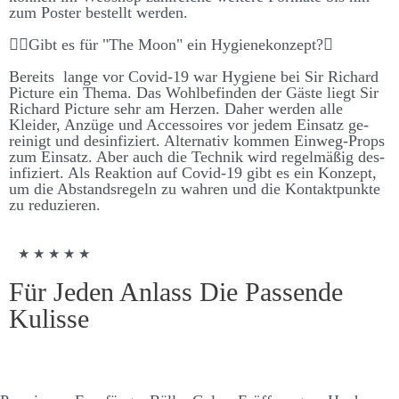
zum Poster be­stellt werden.
Gibt es für "The Moon" ein Hygiene­konzept?
Bereits lange vor Covid-19 war Hygiene bei Sir Richard
Picture ein Thema. Das Wohl­be­finden der Gäste liegt Sir
Richard Picture sehr am Herzen. Daher werden alle
Kleider, An­züge und Accessoires vor jedem Ein­satz ge­
reinigt und des­infiz­iert. Alternativ kommen Ein­weg-Props
zum Ein­satz. Aber auch die Technik wird regel­mäßig des­
infiziert. Als Re­aktion auf Covid-19 gibt es ein Konzept,
um die Ab­stands­regeln zu wahren und die Kontakt­punkte
zu re­duzieren.
★ ★ ★ ★ ★
Für Jeden Anlass Die Passende
Kulisse