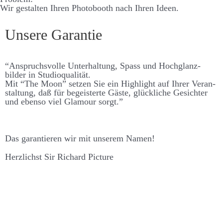
Wir gestalten Ihren Photo­­booth nach Ihren Ideen.
Unsere Garantie
“An­spruchs­­volle Unter­­haltung, Spass und Hoch­­glanz­­
bilder in Studio­qualität.
Mit “The Moon” setzen Sie ein High­­light auf Ihrer Ver­­an­
stalt­ung, daß für be­­geisterte Gäste, glück­liche Ge­­sichter
und ebenso viel Glamour sorgt.”
Das garantieren wir mit unserem Namen!
Herzlichst Sir Richard Picture