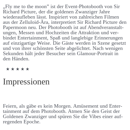
„Fly me to the moon” ist der Event-Photo­­­­booth von Sir
Richard Picture, der die goldenen Zwanziger Jahre
wieder­­­­auf­­­­leben lässt. Inspiriert von zahl­­­­reichen Filmen
aus der Zelluloid-Ära, inter­­pretiert Sir Richard Picture den
Paper­moon neu. Der Photo­­­­booth ist auf Abend­­­­ver­­­­an­­­­stalt­­­
ungen, Messen und Hoch­­­­zeiten die Attraktion und ver­­­
bindet Enter­­­­tain­­ment, Spaß und lang­­­­leb­ige Er­­­­inner­­­ungen
auf einzig­­­artige Weise. Die Gäste werden in Szene ge­­­­setzt
und von ihrer schönsten Seite ab­­­­ge­­­­lichtet. Nach wenigen
Sekunden hält jeder Be­­­sucher sein Glamour-Portrait in
den Händen.
★ ★ ★ ★ ★
Impressionen
Feiern, als gäbe es kein Morgen. Amüsement und Enter­­­
tain­­ment auf dem Photo­­­booth. Atmen Sie den Geist der
Goldenen Zwanziger und spüren Sie die Vibes einer auf­­­
regenden Epoche.