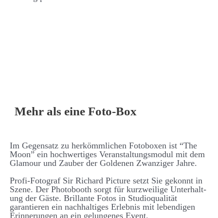
Mehr als eine Foto-Box
Im Gegen­­satz zu her­­kömm­­lichen Foto­­boxen ist “The
Moon” ein hoch­­wertiges Ver­­an­stalt­ungs­­modul mit dem
Glamour und Zauber der Goldenen Zwanziger Jahre.
Profi-Fotograf Sir Richard Picture setzt Sie ge­konnt in
Szene. Der Photo­­booth sorgt für kurz­­weilige Unter­halt­
ung der Gäste. Brillante Fotos in Studio­­qualität
garantieren ein nach­­halt­iges Erlebnis mit lebend­igen
Er­­inner­ungen an ein ge­­lungenes Event.