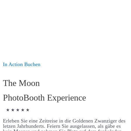
GALERIE
OPTIONEN
KONTAKT
SHOPPING CART
In Action
Buchen
X
The Moon
Photo­Booth Experience
★ ★ ★ ★ ★
Er­­­leben Sie eine Zeit­­­­reise in die Goldenen Zwanziger des
letzen Jahr­­­hunderts. Feiern Sie aus­­­­ge­­­­lassen, als gäbe es