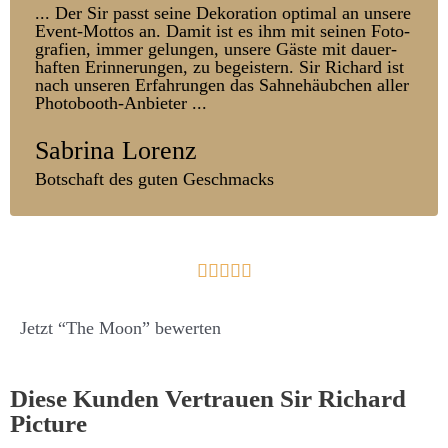
... Der Sir passt seine Dekoration optimal an unsere
Event-Mottos an. Damit ist es ihm mit seinen Foto­
grafien, immer ge­lungen, unsere Gäste mit dauer­
haften Er­inner­ungen, zu be­geistern. Sir Richard ist
nach unseren Er­fahr­ungen das Sahn­ehäub­chen aller
Photo­booth-Anbieter ...
Sabrina Lorenz
Botschaft des guten Geschmacks





Jetzt “The Moon” bewerten
Diese Kunden Vertrauen Sir Richard
Picture