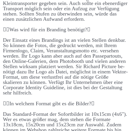
Klein­trans­porter ge­geben sein. Auch sollte ein eben­erd­iger
Trans­port möglich sein oder ein Auf­zug zur Ver­füg­ung
stehen. Sollten Stufen zu über­winden sein, würde das
einen zu­sätz­lichen Auf­wand er­fordern.
Was wird für ein Brand­ing be­nötigt?
Der Ein­satz eines Brand­ings ist an vielen Stellen denk­bar.
So können die Fotos, die ge­druckt werden, mit Ihrem
Firmen­logo, Claim, Ver­an­stalt­ungs­motto etc. ver­sehen
werden. Ihr Logo kann aber auch auf den Passe­partouts,
den On­line-Galerien, dem Photo­booth und vielen anderen
Stellen wirk­sam platz­iert werden. Sir Richard Picture be­
nötigt dazu Ihr Logo als Datei, möglichst in einem Vektor-
Format, um diese ver­lust­frei auf die nötige Größe
skalieren zu können. Ver­fügt Ihr Unter­nehmen über eine
Corporate Identity Guide­line, ist dies bei der Ge­stalt­ung
sehr hilf­reich.
In welchem Format gibt es die Bilder?
Das Standard-Format der Sofort­bilder ist 10x15cm (4x6").
Wer es etwas größer mag, dem stehen die Formate
13x18cm, 15x20cm und 15x23cm zur Aus­wahl. Zudem
können im Web­shop zahl­reiche weitere Formate bis hin