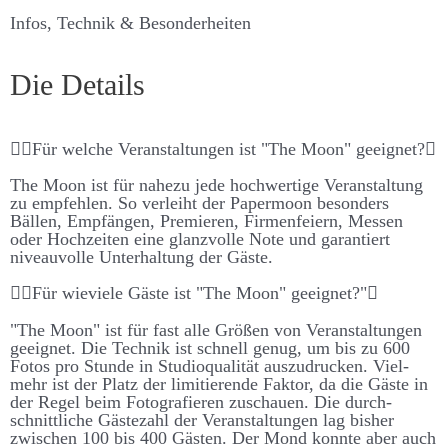
Infos, Technik & Besonderheiten
Die Details
Für welche Ver­an­stalt­ungen ist "The Moon" ge­eignet?
The Moon ist für nahe­zu jede hoch­­wert­ige Ver­­an­­stalt­­ung
zu emp­­fehlen. So ver­­leiht der Paper­­moon be­­sonders
Bällen, Emp­fängen, Premieren, Firmen­­feiern, Messen
oder Hoch­­zeiten eine glanz­volle Note und garant­iert
niveau­­volle Unter­­halt­­ung der Gäste.
Für wie­viele Gäste ist "The Moon" ge­eignet?"
"The Moon" ist für fast alle Größen von Ver­­an­­stalt­­ungen
ge­­eignet. Die Technik ist schnell genug, um bis zu 600
Fotos pro Stunde in Studio­­qualität aus­­zu­­drucken. Viel­­
mehr ist der Platz der limitierende Faktor, da die Gäste in
der Regel beim Foto­­grafieren zu­schauen. Die durch­­
schnitt­­liche Gäste­­zahl der Ver­­an­­stalt­­ungen lag bis­her
zwischen 100 bis 400 Gästen. Der Mond konnte aber auch