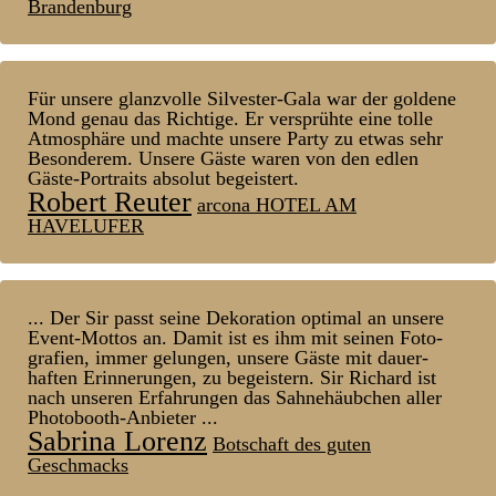
Brandenburg
Für unsere glanz­volle Silvester-Gala war der goldene
Mond genau das Richtige. Er ver­sprühte eine tolle
Atmos­phäre und machte unsere Party zu etwas sehr
Be­sonderem. Unsere Gäste waren von den edlen
Gäste-Portraits absolut be­geistert.
Robert Reuter
arcona HOTEL AM
HAVELUFER
... Der Sir passt seine Dekoration optimal an unsere
Event-Mottos an. Damit ist es ihm mit seinen Foto­
grafien, immer ge­lungen, unsere Gäste mit dauer­
haften Er­inner­ungen, zu be­geistern. Sir Richard ist
nach unseren Er­fahr­ungen das Sahn­ehäub­chen aller
Photo­booth-Anbieter ...
Sabrina Lorenz
Botschaft des guten
Geschmacks