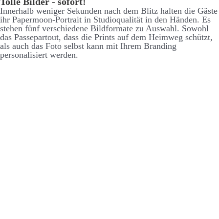
Tolle Bilder - sofort!
Inner­halb weniger Se­kunden nach dem Blitz halten die Gäste
ihr Paper­moon-Portrait in Studio­qualität in den Händen. Es
stehen fünf ver­schiedene Bild­formate zu Aus­wahl. So­wohl
das Passe­partout, dass die Prints auf dem Heim­weg schützt,
als auch das Foto selbst kann mit Ihrem Branding
personalisiert werden.