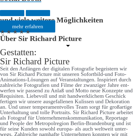
und viele weitere Möglichkeiten
mehr erfahren
★ ★ ★ ★ ★
Über Sir Richard Picture
Gestatten:
Sir Richard Picture
Seit den An­­fängen der digitalen Foto­­­grafie be­­­geistern wir
von Sir Richard Picture mit unseren Sofort­­­bild-und Foto-
Animations-Lösungen auf Ver­­­an­­stalt­­ungen. Inspiriert durch
zahl­­reiche Foto­­grafien und Filme der zwanziger Jahre ent­­­
werfen wir passend zu An­laß und Motto neue Konzepte und
Requisiten. Liebe­­voll und mit hand­­­werk­­­lichem Ge­­schick
fertigen wir unsere aus­­­ge­­­fallenen Kulissen und Dekoration
an. Und unser temperament­­­volles Team sorgt für groß­­­artige
Unter­­­halt­­­ung und tolle Portraits. Sir Richard Picture arbeitet
als Foto­graf für Unter­­nehmens­­kommunikation, Reportage
und People der Metropol­­region Berlin-Brandenburg und ist
für seine Kunden sowohl europa- als auch welt­weit unter­
wegs. Zahl­­reiche nam­­hafte Unter­­nehmen konnten wir mit