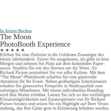
In Action
Buchen
The Moon
Photo­Booth Experience
★ ★ ★ ★ ★
Er­­­leben Sie eine Zeit­­­­reise in die Goldenen Zwanziger des
letzen Jahr­­­hunderts. Feiern Sie aus­­­­ge­­­­lassen, als gäbe es kein
Morgen und nehmen Sie Platz auf dem funkelnden Paper­­­­
moon. Strahlen Sie mit den Sternen um die Wette. Sir
Richard Picture portraitiert Sie vor edler Kulisse. Mit dem
“The Moon”-Photo­­­booth schaffen Sie eine glanz­­­­volle
Attraktion für Ihr Event. Neben groß­­­artigem Enter­­­­tain­ment
er­­­halten Sie glamouröse Foto­­­­prints in Studio­­­qualität zum
sofort­igen Mit­­­­nehmen. Mit einem individuellen Brand­­ing
wird Ihre Marke er­­leb­­bar. Lassen Sie sich zu den viel­­­fält­igen
Ein­­­satz­­­möglich­­­keiten und Zu­­satz­­­­optionen von Sir Richard
Picture be­­raten und setzen Sie ein High­­­light auf Ihrer Ver­­­an­­
stalt­­ung, das Ihre Gäste gern in Er­­­­inner­­ung be­­­halten werden.