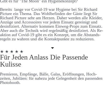
Gibt es für "The Moon" ein Hygiene­konzept?
Bereits lange vor Covid-19 war Hygiene bei Sir Richard
Picture ein Thema. Das Wohl­be­finden der Gäste liegt Sir
Richard Picture sehr am Herzen. Daher werden alle Kleider,
An­züge und Accessoires vor jedem Ein­satz ge­reinigt und
des­infiz­iert. Alternativ kommen Ein­weg-Props zum Ein­satz.
Aber auch die Technik wird regel­mäßig des­infiziert. Als Re­
aktion auf Covid-19 gibt es ein Konzept, um die Ab­stands­
regeln zu wahren und die Kontakt­punkte zu re­duzieren.
★ ★ ★ ★ ★
Für Jeden Anlass Die Passende
Kulisse
Premieren, Empfänge, Bälle, Galas, Er­öffnungen, Hoch­
zeiten, Jubiläen: für nahezu jede Ge­legen­heit den passenden
Photo­booth.