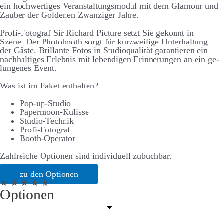
ein hoch­­wertiges Ver­­an­stalt­ungs­­modul mit dem Glamour und
Zauber der Goldenen Zwanziger Jahre.
Profi-Fotograf Sir Richard Picture setzt Sie ge­konnt in
Szene. Der Photo­­booth sorgt für kurz­­weilige Unter­halt­ung
der Gäste. Brillante Fotos in Studio­­qualität garantieren ein
nach­­halt­iges Erlebnis mit lebend­igen Er­­inner­ungen an ein ge­­
lungenes Event.
Was ist im Paket enthalten?
Pop-up-Studio
Papermoon-Kulisse
Studio-Technik
Profi-Fotograf
Booth-Operator
Zahlreiche Optionen sind individuell zubuchbar.
zu den Optionen
★ ★ ★ ★ ★
Optionen