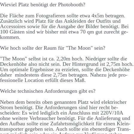
Wie­viel Platz be­nötigt der Photo­booth?
Die Fläche zum Foto­­graf­ieren sollte etwa 4x5m be­tragen.
Zu­­sätz­­lich wird Platz für das An­­kleiden der Out­­fits und
Accessoires sowie für die Aus­­gabe der Bilder be­­nötigt. Bei
100 Gästen sind wir bis­her mit etwa 70 qm gut zu­­recht ge­­
kommen.
Wie hoch sollte der Raum für "The Moon" sein?
"The Moon" selbst ist ca. 2,20m hoch. Niedriger sollte die
Decken­­höhe also nicht sein. Der Hinter­­grund ist 2,75m hoch.
Um optimale Er­­geb­­nisse zu er­zielen, sollte die Decken­­höhe
daher mindestens diese 2,75m be­­tragen. Nahe­­zu jede pro­­
fessionelle Location er­­füllt dieses Maß.
Welche technischen Anforderungen gibt es?
Neben dem bereits oben ge­nannten Platz wird elektrischer
Strom be­nötigt. Die An­­forder­­ungen sind hier recht be­­
scheiden: Es wird ledig­lich ein An­schluss mit 220V/10A
ohne weitere Ver­braucher be­nötigt. Für die An­liefer­ung und
den Auf­bau sollte eine Zu­fahrts­möglich­keit für einen Klein­
trans­porter ge­geben sein. Auch sollte ein eben­erd­iger Trans­