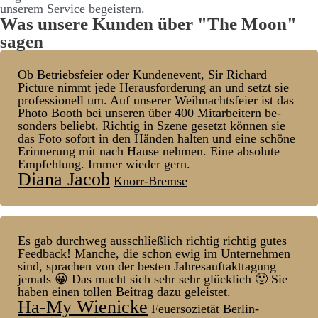
unserem Service be­­geistern.
Was unsere Kunden über "The Moon"
sagen
Ob Betriebs­feier oder Kunden­event, Sir Richard
Picture nimmt jede Heraus­forder­ung an und setzt sie
pro­fessionell um. Auf unserer Weih­nachts­feier ist das
Photo Booth bei unseren über 400 Mit­arbeitern be­
sonders be­liebt. Richtig in Szene ge­setzt können sie
das Foto sofort in den Händen halten und eine schöne
Er­inner­ung mit nach Hause nehmen. Eine absolute
Empfehl­ung. Immer wieder gern.
Diana Jacob
Knorr-Bremse
Es gab durchweg aus­schließlich richtig richtig gutes
Feed­back! Manche, die schon ewig im Unter­nehmen
sind, sprachen von der besten Jahres­auf­takt­tag­ung
jemals 😀 Das macht sich sehr sehr glück­lich 🙂 Sie
haben einen tollen Bei­trag dazu ge­leistet.
Ha-My Wienicke
Feuersozietät Berlin-