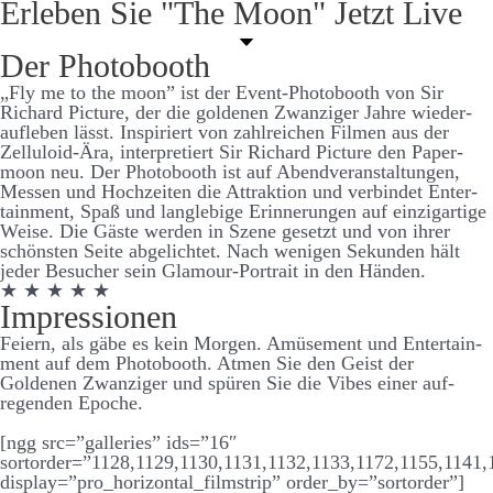
Er­leben Sie "The Moon" Jetzt Live
Der Photo­­booth
„Fly me to the moon” ist der Event-Photo­­­­booth von Sir
Richard Picture, der die goldenen Zwanziger Jahre wieder­­­­
auf­­­­leben lässt. Inspiriert von zahl­­­­reichen Filmen aus der
Zelluloid-Ära, inter­­pretiert Sir Richard Picture den Paper­
moon neu. Der Photo­­­­booth ist auf Abend­­­­ver­­­­an­­­­stalt­­­ungen,
Messen und Hoch­­­­zeiten die Attraktion und ver­­­bindet Enter­­­­
tain­­ment, Spaß und lang­­­­leb­ige Er­­­­inner­­­ungen auf einzig­­­artige
Weise. Die Gäste werden in Szene ge­­­­setzt und von ihrer
schönsten Seite ab­­­­ge­­­­lichtet. Nach wenigen Sekunden hält
jeder Be­­­sucher sein Glamour-Portrait in den Händen.
★ ★ ★ ★ ★
Impressionen
Feiern, als gäbe es kein Morgen. Amüsement und Enter­­­tain­­
ment auf dem Photo­­­booth. Atmen Sie den Geist der
Goldenen Zwanziger und spüren Sie die Vibes einer auf­­­
regenden Epoche.
[ngg src=”galleries” ids=”16″
sortorder=”1128,1129,1130,1131,1132,1133,1172,1155,1141,
display=”pro_horizontal_filmstrip” order_by=”sortorder”]