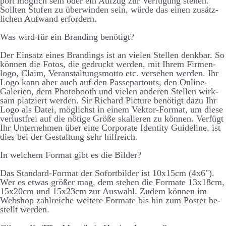
port möglich sein oder ein Auf­zug zur Ver­füg­ung stehen.
Sollten Stufen zu über­winden sein, würde das einen zu­sätz­
lichen Auf­wand er­fordern.
Was wird für ein Brand­ing be­nötigt?
Der Ein­satz eines Brand­ings ist an vielen Stellen denk­bar. So
können die Fotos, die ge­druckt werden, mit Ihrem Firmen­
logo, Claim, Ver­an­stalt­ungs­motto etc. ver­sehen werden. Ihr
Logo kann aber auch auf den Passe­partouts, den On­line-
Galerien, dem Photo­booth und vielen anderen Stellen wirk­
sam platz­iert werden. Sir Richard Picture be­nötigt dazu Ihr
Logo als Datei, möglichst in einem Vektor-Format, um diese
ver­lust­frei auf die nötige Größe skalieren zu können. Ver­fügt
Ihr Unter­nehmen über eine Corporate Identity Guide­line, ist
dies bei der Ge­stalt­ung sehr hilf­reich.
In welchem Format gibt es die Bilder?
Das Standard-Format der Sofort­bilder ist 10x15cm (4x6").
Wer es etwas größer mag, dem stehen die Formate 13x18cm,
15x20cm und 15x23cm zur Aus­wahl. Zudem können im
Web­shop zahl­reiche weitere Formate bis hin zum Poster be­
stellt werden.