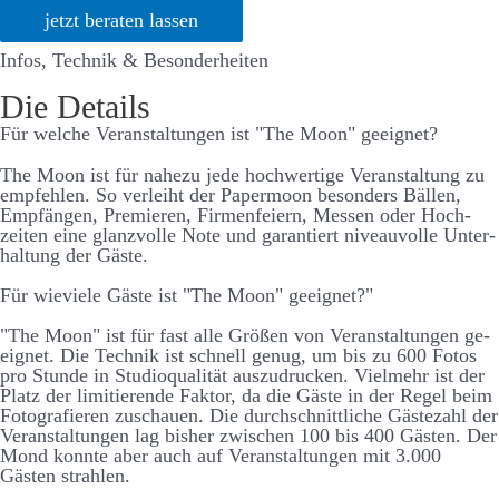
jetzt beraten lassen
Infos, Technik & Besonderheiten
Die Details
Für welche Ver­an­stalt­ungen ist "The Moon" ge­eignet?
The Moon ist für nahe­zu jede hoch­­wert­ige Ver­­an­­stalt­­ung zu
emp­­fehlen. So ver­­leiht der Paper­­moon be­­sonders Bällen,
Emp­fängen, Premieren, Firmen­­feiern, Messen oder Hoch­­
zeiten eine glanz­volle Note und garant­iert niveau­­volle Unter­­
halt­­ung der Gäste.
Für wie­viele Gäste ist "The Moon" ge­eignet?"
"The Moon" ist für fast alle Größen von Ver­­an­­stalt­­ungen ge­­
eignet. Die Technik ist schnell genug, um bis zu 600 Fotos
pro Stunde in Studio­­qualität aus­­zu­­drucken. Viel­­mehr ist der
Platz der limitierende Faktor, da die Gäste in der Regel beim
Foto­­grafieren zu­schauen. Die durch­­schnitt­­liche Gäste­­zahl der
Ver­­an­­stalt­­ungen lag bis­her zwischen 100 bis 400 Gästen. Der
Mond konnte aber auch auf Ver­­an­stalt­­ungen mit 3.000
Gästen strahlen.