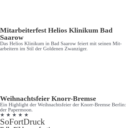
Mit­arbeiter­fest Helios Klinikum Bad
Saarow
Das Helios Klinikum in Bad Saarow feiert mit seinen Mit­
arbeitern im Stil der Goldenen Zwanziger.
Weih­nachts­feier Knorr-Bremse
Ein High­light der Weih­nachts­feier der Knorr-Bremse Berlin:
der Paper­moon.
★ ★ ★ ★ ★
SoFort­Druck