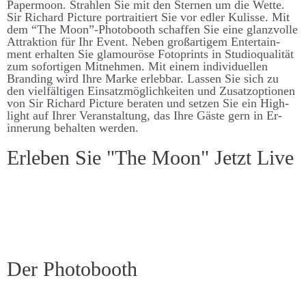
Paper­­­­moon. Strahlen Sie mit den Sternen um die Wette.
Sir Richard Picture portraitiert Sie vor edler Kulisse. Mit
dem “The Moon”-Photo­­­booth schaffen Sie eine glanz­­­­volle
Attraktion für Ihr Event. Neben groß­­­artigem Enter­­­­tain­
ment er­­­halten Sie glamouröse Foto­­­­prints in Studio­­­qualität
zum sofort­igen Mit­­­­nehmen. Mit einem individuellen
Brand­­ing wird Ihre Marke er­­leb­­bar. Lassen Sie sich zu
den viel­­­fält­igen Ein­­­satz­­­möglich­­­keiten und Zu­­satz­­­­optionen
von Sir Richard Picture be­­raten und setzen Sie ein High­­­
light auf Ihrer Ver­­­an­­stalt­­ung, das Ihre Gäste gern in Er­­­­
inner­­ung be­­­halten werden.
Er­leben Sie "The Moon" Jetzt Live
Der Photo­­booth