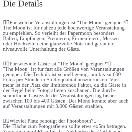
Die Details
Für welche Ver­an­stalt­ungen ist "The Moon" ge­eignet?
The Moon ist für nahe­zu jede hoch­­wert­ige Ver­­an­­stalt­­ung
zu emp­­fehlen. So ver­­leiht der Paper­­moon be­­sonders
Bällen, Emp­fängen, Premieren, Firmen­­feiern, Messen
oder Hoch­­zeiten eine glanz­volle Note und garant­iert
niveau­­volle Unter­­halt­­ung der Gäste.
Für wie­viele Gäste ist "The Moon" ge­eignet?"
"The Moon" ist für fast alle Größen von Ver­­an­­stalt­­ungen
ge­­eignet. Die Technik ist schnell genug, um bis zu 600
Fotos pro Stunde in Studio­­qualität aus­­zu­­drucken. Viel­­
mehr ist der Platz der limitierende Faktor, da die Gäste in
der Regel beim Foto­­grafieren zu­schauen. Die durch­­
schnitt­­liche Gäste­­zahl der Ver­­an­­stalt­­ungen lag bis­her
zwischen 100 bis 400 Gästen. Der Mond konnte aber auch
auf Ver­­an­stalt­­ungen mit 3.000 Gästen strahlen.
Wie­viel Platz be­nötigt der Photo­booth?
Die Fläche zum Foto­­graf­ieren sollte etwa 4x5m be­tragen.
Zu­­sätz­­lich wird Platz für das An­­kleiden der Out­­fits und