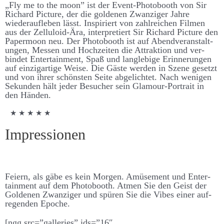
„Fly me to the moon” ist der Event-Photo­­­­booth von Sir
Richard Picture, der die goldenen Zwanziger Jahre
wieder­­­­auf­­­­leben lässt. Inspiriert von zahl­­­­reichen Filmen
aus der Zelluloid-Ära, inter­­pretiert Sir Richard Picture den
Paper­moon neu. Der Photo­­­­booth ist auf Abend­­­­ver­­­­an­­­­stalt­­­
ungen, Messen und Hoch­­­­zeiten die Attraktion und ver­­­
bindet Enter­­­­tain­­ment, Spaß und lang­­­­leb­ige Er­­­­inner­­­ungen
auf einzig­­­artige Weise. Die Gäste werden in Szene ge­­­­setzt
und von ihrer schönsten Seite ab­­­­ge­­­­lichtet. Nach wenigen
Sekunden hält jeder Be­­­sucher sein Glamour-Portrait in
den Händen.
★ ★ ★ ★ ★
Impressionen
Feiern, als gäbe es kein Morgen. Amüsement und Enter­­­
tain­­ment auf dem Photo­­­booth. Atmen Sie den Geist der
Goldenen Zwanziger und spüren Sie die Vibes einer auf­­­
regenden Epoche.
[ngg src=”galleries” ids=”16″