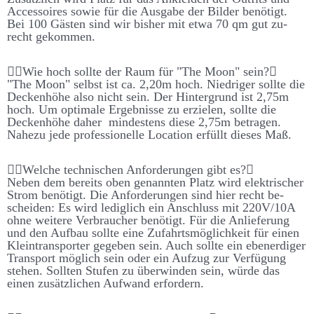
Accessoires sowie für die Aus­­gabe der Bilder be­­nötigt.
Bei 100 Gästen sind wir bis­her mit etwa 70 qm gut zu­­
recht ge­­kommen.
Wie hoch sollte der Raum für "The Moon" sein?
"The Moon" selbst ist ca. 2,20m hoch. Niedriger sollte die
Decken­­höhe also nicht sein. Der Hinter­­grund ist 2,75m
hoch. Um optimale Er­­geb­­nisse zu er­zielen, sollte die
Decken­­höhe daher mindestens diese 2,75m be­­tragen.
Nahe­­zu jede pro­­fessionelle Location er­­füllt dieses Maß.
Welche technischen Anforderungen gibt es?
Neben dem bereits oben ge­nannten Platz wird elektrischer
Strom be­nötigt. Die An­­forder­­ungen sind hier recht be­­
scheiden: Es wird ledig­lich ein An­schluss mit 220V/10A
ohne weitere Ver­braucher be­nötigt. Für die An­liefer­ung
und den Auf­bau sollte eine Zu­fahrts­möglich­keit für einen
Klein­trans­porter ge­geben sein. Auch sollte ein eben­erd­iger
Trans­port möglich sein oder ein Auf­zug zur Ver­füg­ung
stehen. Sollten Stufen zu über­winden sein, würde das
einen zu­sätz­lichen Auf­wand er­fordern.