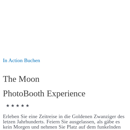
OPTIONEN
KONTAKT
SHOPPING CART
In Action
Buchen
X
The Moon
Photo­Booth Experience
★ ★ ★ ★ ★
Er­­­leben Sie eine Zeit­­­­reise in die Goldenen Zwanziger des
letzen Jahr­­­hunderts. Feiern Sie aus­­­­ge­­­­lassen, als gäbe es
kein Morgen und nehmen Sie Platz auf dem funkelnden