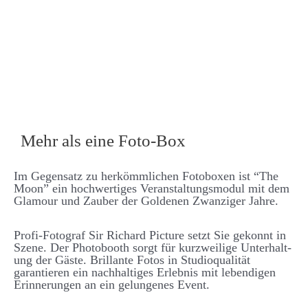
Mehr als eine Foto-Box
Im Gegen­­satz zu her­­kömm­­lichen Foto­­boxen ist “The
Moon” ein hoch­­wertiges Ver­­an­stalt­ungs­­modul mit dem
Glamour und Zauber der Goldenen Zwanziger Jahre.
Profi-Fotograf Sir Richard Picture setzt Sie ge­konnt in
Szene. Der Photo­­booth sorgt für kurz­­weilige Unter­halt­
ung der Gäste. Brillante Fotos in Studio­­qualität
garantieren ein nach­­halt­iges Erlebnis mit lebend­igen
Er­­inner­ungen an ein ge­­lungenes Event.