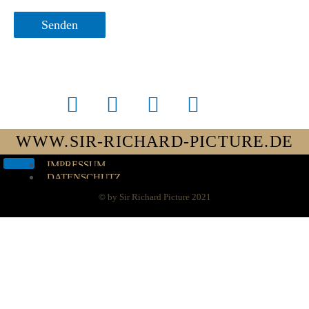
WWW.SIR-RICHARD-PICTURE.DE
IMPRESSUM
DATENSCHUTZ
NUTZUNGSBEDINGUNGEN
© by Sir Richard Picture 2021
AGB
WIDERRUF
LIZENZBEDINGUNGEN
ADMIN
X