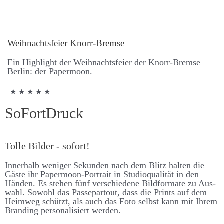
Weih­nachts­feier Knorr-Bremse
Ein High­light der Weih­nachts­feier der Knorr-Bremse
Berlin: der Paper­moon.
★ ★ ★ ★ ★
SoFort­Druck
Tolle Bilder - sofort!
Inner­halb weniger Se­kunden nach dem Blitz halten die
Gäste ihr Paper­moon-Portrait in Studio­qualität in den
Händen. Es stehen fünf ver­schiedene Bild­formate zu Aus­
wahl. So­wohl das Passe­partout, dass die Prints auf dem
Heim­weg schützt, als auch das Foto selbst kann mit Ihrem
Branding personalisiert werden.