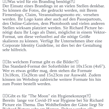
Was wird für ein Brand­ing be­nötigt?
Der Ein­satz eines Brand­ings ist an vielen Stellen denk­bar.
So können die Fotos, die ge­druckt werden, mit Ihrem
Firmen­logo, Claim, Ver­an­stalt­ungs­motto etc. ver­sehen
werden. Ihr Logo kann aber auch auf den Passe­partouts,
den On­line-Galerien, dem Photo­booth und vielen anderen
Stellen wirk­sam platz­iert werden. Sir Richard Picture be­
nötigt dazu Ihr Logo als Datei, möglichst in einem Vektor-
Format, um diese ver­lust­frei auf die nötige Größe
skalieren zu können. Ver­fügt Ihr Unter­nehmen über eine
Corporate Identity Guide­line, ist dies bei der Ge­stalt­ung
sehr hilf­reich.
In welchem Format gibt es die Bilder?
Das Standard-Format der Sofort­bilder ist 10x15cm (4x6").
Wer es etwas größer mag, dem stehen die Formate
13x18cm, 15x20cm und 15x23cm zur Aus­wahl. Zudem
können im Web­shop zahl­reiche weitere Formate bis hin
zum Poster be­stellt werden.
Gibt es für "The Moon" ein Hygiene­konzept?
Bereits lange vor Covid-19 war Hygiene bei Sir Richard
Picture ein Thema. Das Wohl­be­finden der Gäste liegt Sir
Richard Picture sehr am Herzen. Daher werden alle