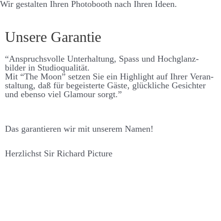
Wir gestalten Ihren Photo­­booth nach Ihren Ideen.
Unsere Garantie
“An­spruchs­­volle Unter­­haltung, Spass und Hoch­­glanz­­
bilder in Studio­qualität.
Mit “The Moon” setzen Sie ein High­­light auf Ihrer Ver­­an­
stalt­ung, daß für be­­geisterte Gäste, glück­liche Ge­­sichter
und ebenso viel Glamour sorgt.”
Das garantieren wir mit unserem Namen!
Herzlichst Sir Richard Picture