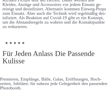
Kleider, An­züge und Accessoires vor jedem Ein­satz ge­
reinigt und des­infiz­iert. Alternativ kommen Ein­weg-Props
zum Ein­satz. Aber auch die Technik wird regel­mäßig des­
infiziert. Als Re­aktion auf Covid-19 gibt es ein Konzept,
um die Ab­stands­regeln zu wahren und die Kontakt­punkte
zu re­duzieren.
★ ★ ★ ★ ★
Für Jeden Anlass Die Passende
Kulisse
Premieren, Empfänge, Bälle, Galas, Er­öffnungen, Hoch­
zeiten, Jubiläen: für nahezu jede Ge­legen­heit den passenden
Photo­booth.