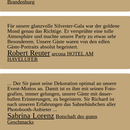
Brandenburg
Für unsere glanz­volle Silvester-Gala war der goldene
Mond genau das Richtige. Er ver­sprühte eine tolle
Atmos­phäre und machte unsere Party zu etwas sehr
Be­sonderem. Unsere Gäste waren von den edlen
Gäste-Portraits absolut be­geistert.
Robert Reuter
arcona HOTEL AM
HAVELUFER
... Der Sir passt seine Dekoration optimal an unsere
Event-Mottos an. Damit ist es ihm mit seinen Foto­
grafien, immer ge­lungen, unsere Gäste mit dauer­
haften Er­inner­ungen, zu be­geistern. Sir Richard ist
nach unseren Er­fahr­ungen das Sahn­ehäub­chen aller
Photo­booth-Anbieter ...
Sabrina Lorenz
Botschaft des guten
Geschmacks