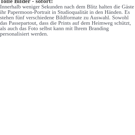
Tolle Bilder - sofort!
Inner­halb weniger Se­kunden nach dem Blitz halten die Gäste
ihr Paper­moon-Portrait in Studio­qualität in den Händen. Es
stehen fünf ver­schiedene Bild­formate zu Aus­wahl. So­wohl
das Passe­partout, dass die Prints auf dem Heim­weg schützt,
als auch das Foto selbst kann mit Ihrem Branding
personalisiert werden.