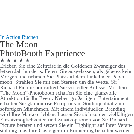
In Action
Buchen
The Moon
Photo­Booth Experience
★ ★ ★ ★ ★
Er­­­leben Sie eine Zeit­­­­reise in die Goldenen Zwanziger des
letzen Jahr­­­hunderts. Feiern Sie aus­­­­ge­­­­lassen, als gäbe es kein
Morgen und nehmen Sie Platz auf dem funkelnden Paper­­­­
moon. Strahlen Sie mit den Sternen um die Wette. Sir
Richard Picture portraitiert Sie vor edler Kulisse. Mit dem
“The Moon”-Photo­­­booth schaffen Sie eine glanz­­­­volle
Attraktion für Ihr Event. Neben groß­­­artigem Enter­­­­tain­ment
er­­­halten Sie glamouröse Foto­­­­prints in Studio­­­qualität zum
sofort­igen Mit­­­­nehmen. Mit einem individuellen Brand­­ing
wird Ihre Marke er­­leb­­bar. Lassen Sie sich zu den viel­­­fält­igen
Ein­­­satz­­­möglich­­­keiten und Zu­­satz­­­­optionen von Sir Richard
Picture be­­raten und setzen Sie ein High­­­light auf Ihrer Ver­­­an­­
stalt­­ung, das Ihre Gäste gern in Er­­­­inner­­ung be­­­halten werden.