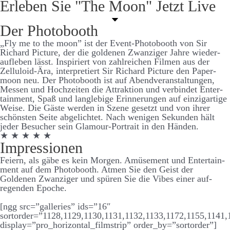
Er­leben Sie "The Moon" Jetzt Live
Der Photo­­booth
„Fly me to the moon” ist der Event-Photo­­­­booth von Sir
Richard Picture, der die goldenen Zwanziger Jahre wieder­­­­
auf­­­­leben lässt. Inspiriert von zahl­­­­reichen Filmen aus der
Zelluloid-Ära, inter­­pretiert Sir Richard Picture den Paper­
moon neu. Der Photo­­­­booth ist auf Abend­­­­ver­­­­an­­­­stalt­­­ungen,
Messen und Hoch­­­­zeiten die Attraktion und ver­­­bindet Enter­­­­
tain­­ment, Spaß und lang­­­­leb­ige Er­­­­inner­­­ungen auf einzig­­­artige
Weise. Die Gäste werden in Szene ge­­­­setzt und von ihrer
schönsten Seite ab­­­­ge­­­­lichtet. Nach wenigen Sekunden hält
jeder Be­­­sucher sein Glamour-Portrait in den Händen.
★ ★ ★ ★ ★
Impressionen
Feiern, als gäbe es kein Morgen. Amüsement und Enter­­­tain­­
ment auf dem Photo­­­booth. Atmen Sie den Geist der
Goldenen Zwanziger und spüren Sie die Vibes einer auf­­­
regenden Epoche.
[ngg src=”galleries” ids=”16″
sortorder=”1128,1129,1130,1131,1132,1133,1172,1155,1141,
display=”pro_horizontal_filmstrip” order_by=”sortorder”]