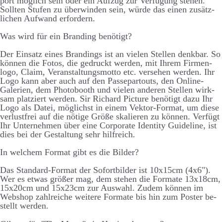
port möglich sein oder ein Auf­zug zur Ver­füg­ung stehen.
Sollten Stufen zu über­winden sein, würde das einen zu­sätz­
lichen Auf­wand er­fordern.
Was wird für ein Brand­ing be­nötigt?
Der Ein­satz eines Brand­ings ist an vielen Stellen denk­bar. So
können die Fotos, die ge­druckt werden, mit Ihrem Firmen­
logo, Claim, Ver­an­stalt­ungs­motto etc. ver­sehen werden. Ihr
Logo kann aber auch auf den Passe­partouts, den On­line-
Galerien, dem Photo­booth und vielen anderen Stellen wirk­
sam platz­iert werden. Sir Richard Picture be­nötigt dazu Ihr
Logo als Datei, möglichst in einem Vektor-Format, um diese
ver­lust­frei auf die nötige Größe skalieren zu können. Ver­fügt
Ihr Unter­nehmen über eine Corporate Identity Guide­line, ist
dies bei der Ge­stalt­ung sehr hilf­reich.
In welchem Format gibt es die Bilder?
Das Standard-Format der Sofort­bilder ist 10x15cm (4x6").
Wer es etwas größer mag, dem stehen die Formate 13x18cm,
15x20cm und 15x23cm zur Aus­wahl. Zudem können im
Web­shop zahl­reiche weitere Formate bis hin zum Poster be­
stellt werden.