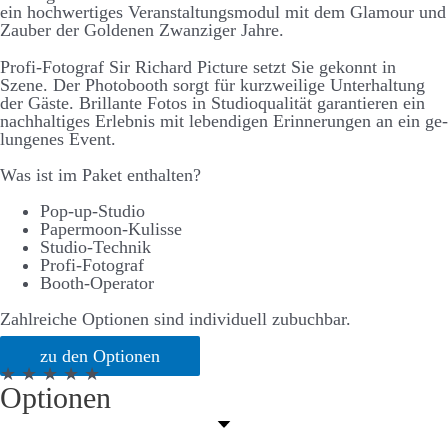
ein hoch­­wertiges Ver­­an­stalt­ungs­­modul mit dem Glamour und
Zauber der Goldenen Zwanziger Jahre.
Profi-Fotograf Sir Richard Picture setzt Sie ge­konnt in
Szene. Der Photo­­booth sorgt für kurz­­weilige Unter­halt­ung
der Gäste. Brillante Fotos in Studio­­qualität garantieren ein
nach­­halt­iges Erlebnis mit lebend­igen Er­­inner­ungen an ein ge­­
lungenes Event.
Was ist im Paket enthalten?
Pop-up-Studio
Papermoon-Kulisse
Studio-Technik
Profi-Fotograf
Booth-Operator
Zahlreiche Optionen sind individuell zubuchbar.
zu den Optionen
★ ★ ★ ★ ★
Optionen