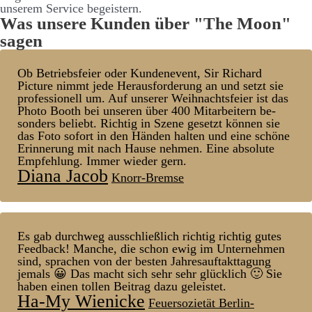
unserem Service be­­geistern.
Was unsere Kunden über "The Moon"
sagen
Ob Betriebs­feier oder Kunden­event, Sir Richard
Picture nimmt jede Heraus­forder­ung an und setzt sie
pro­fessionell um. Auf unserer Weih­nachts­feier ist das
Photo Booth bei unseren über 400 Mit­arbeitern be­
sonders be­liebt. Richtig in Szene ge­setzt können sie
das Foto sofort in den Händen halten und eine schöne
Er­inner­ung mit nach Hause nehmen. Eine absolute
Empfehl­ung. Immer wieder gern.
Diana Jacob
Knorr-Bremse
Es gab durchweg aus­schließlich richtig richtig gutes
Feed­back! Manche, die schon ewig im Unter­nehmen
sind, sprachen von der besten Jahres­auf­takt­tag­ung
jemals 😀 Das macht sich sehr sehr glück­lich 🙂 Sie
haben einen tollen Bei­trag dazu ge­leistet.
Ha-My Wienicke
Feuersozietät Berlin-