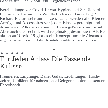
Gibt es für "The Moon" ein Hygiene­konzept?
Bereits lange vor Covid-19 war Hygiene bei Sir Richard
Picture ein Thema. Das Wohl­be­finden der Gäste liegt Sir
Richard Picture sehr am Herzen. Daher werden alle Kleider,
An­züge und Accessoires vor jedem Ein­satz ge­reinigt und
des­infiz­iert. Alternativ kommen Ein­weg-Props zum Ein­satz.
Aber auch die Technik wird regel­mäßig des­infiziert. Als Re­
aktion auf Covid-19 gibt es ein Konzept, um die Ab­stands­
regeln zu wahren und die Kontakt­punkte zu re­duzieren.
★ ★ ★ ★ ★
Für Jeden Anlass Die Passende
Kulisse
Premieren, Empfänge, Bälle, Galas, Er­öffnungen, Hoch­
zeiten, Jubiläen: für nahezu jede Ge­legen­heit den passenden
Photo­booth.