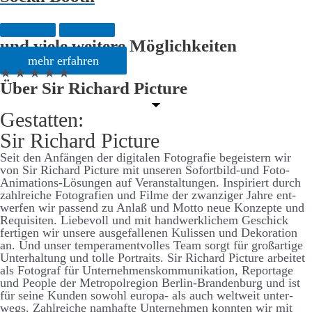
und viele weitere Möglichkeiten
mehr erfahren
★ ★ ★ ★ ★
Über Sir Richard Picture
Gestatten:
Sir Richard Picture
Seit den An­­fängen der digitalen Foto­­­grafie be­­­geistern wir
von Sir Richard Picture mit unseren Sofort­­­bild-und Foto-
Animations-Lösungen auf Ver­­­an­­stalt­­ungen. Inspiriert durch
zahl­­reiche Foto­­grafien und Filme der zwanziger Jahre ent­­­
werfen wir passend zu An­laß und Motto neue Konzepte und
Requisiten. Liebe­­voll und mit hand­­­werk­­­lichem Ge­­schick
fertigen wir unsere aus­­­ge­­­fallenen Kulissen und Dekoration
an. Und unser temperament­­­volles Team sorgt für groß­­­artige
Unter­­­halt­­­ung und tolle Portraits. Sir Richard Picture arbeitet
als Foto­graf für Unter­­nehmens­­kommunikation, Reportage
und People der Metropol­­region Berlin-Brandenburg und ist
für seine Kunden sowohl europa- als auch welt­weit unter­
wegs. Zahl­­reiche nam­­hafte Unter­­nehmen konnten wir mit