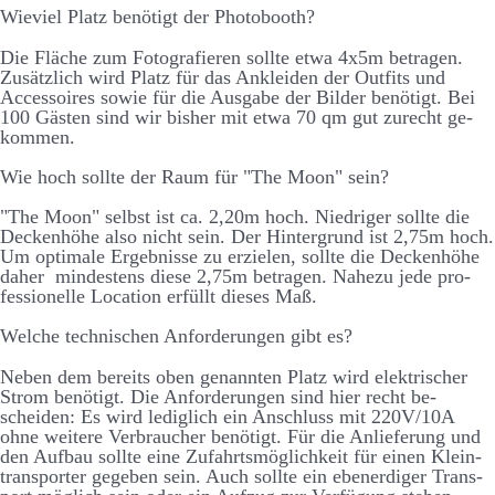
Wie­viel Platz be­nötigt der Photo­booth?
Die Fläche zum Foto­­graf­ieren sollte etwa 4x5m be­tragen.
Zu­­sätz­­lich wird Platz für das An­­kleiden der Out­­fits und
Accessoires sowie für die Aus­­gabe der Bilder be­­nötigt. Bei
100 Gästen sind wir bis­her mit etwa 70 qm gut zu­­recht ge­­
kommen.
Wie hoch sollte der Raum für "The Moon" sein?
"The Moon" selbst ist ca. 2,20m hoch. Niedriger sollte die
Decken­­höhe also nicht sein. Der Hinter­­grund ist 2,75m hoch.
Um optimale Er­­geb­­nisse zu er­zielen, sollte die Decken­­höhe
daher mindestens diese 2,75m be­­tragen. Nahe­­zu jede pro­­
fessionelle Location er­­füllt dieses Maß.
Welche technischen Anforderungen gibt es?
Neben dem bereits oben ge­nannten Platz wird elektrischer
Strom be­nötigt. Die An­­forder­­ungen sind hier recht be­­
scheiden: Es wird ledig­lich ein An­schluss mit 220V/10A
ohne weitere Ver­braucher be­nötigt. Für die An­liefer­ung und
den Auf­bau sollte eine Zu­fahrts­möglich­keit für einen Klein­
trans­porter ge­geben sein. Auch sollte ein eben­erd­iger Trans­