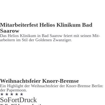
Mit­arbeiter­fest Helios Klinikum Bad
Saarow
Das Helios Klinikum in Bad Saarow feiert mit seinen Mit­
arbeitern im Stil der Goldenen Zwanziger.
Weih­nachts­feier Knorr-Bremse
Ein High­light der Weih­nachts­feier der Knorr-Bremse Berlin:
der Paper­moon.
★ ★ ★ ★ ★
SoFort­Druck