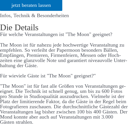
jetzt beraten lassen
Infos, Technik & Besonderheiten
Die Details
Für welche Ver­an­stalt­ungen ist "The Moon" ge­eignet?
The Moon ist für nahe­zu jede hoch­­wert­ige Ver­­an­­stalt­­ung zu
emp­­fehlen. So ver­­leiht der Paper­­moon be­­sonders Bällen,
Emp­fängen, Premieren, Firmen­­feiern, Messen oder Hoch­­
zeiten eine glanz­volle Note und garant­iert niveau­­volle Unter­­
halt­­ung der Gäste.
Für wie­viele Gäste ist "The Moon" ge­eignet?"
"The Moon" ist für fast alle Größen von Ver­­an­­stalt­­ungen ge­­
eignet. Die Technik ist schnell genug, um bis zu 600 Fotos
pro Stunde in Studio­­qualität aus­­zu­­drucken. Viel­­mehr ist der
Platz der limitierende Faktor, da die Gäste in der Regel beim
Foto­­grafieren zu­schauen. Die durch­­schnitt­­liche Gäste­­zahl der
Ver­­an­­stalt­­ungen lag bis­her zwischen 100 bis 400 Gästen. Der
Mond konnte aber auch auf Ver­­an­stalt­­ungen mit 3.000
Gästen strahlen.