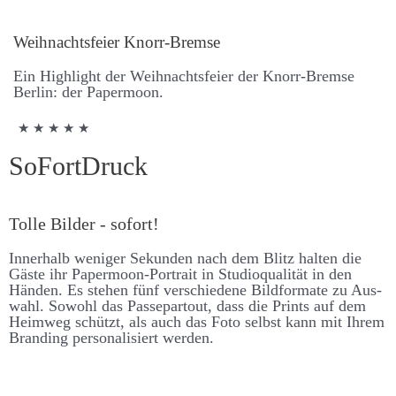
Weih­nachts­feier Knorr-Bremse
Ein High­light der Weih­nachts­feier der Knorr-Bremse
Berlin: der Paper­moon.
★ ★ ★ ★ ★
SoFort­Druck
Tolle Bilder - sofort!
Inner­halb weniger Se­kunden nach dem Blitz halten die
Gäste ihr Paper­moon-Portrait in Studio­qualität in den
Händen. Es stehen fünf ver­schiedene Bild­formate zu Aus­
wahl. So­wohl das Passe­partout, dass die Prints auf dem
Heim­weg schützt, als auch das Foto selbst kann mit Ihrem
Branding personalisiert werden.