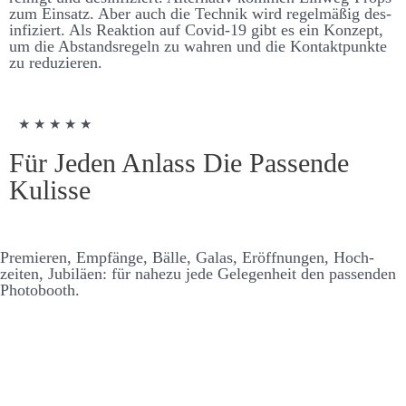
zum Ein­satz. Aber auch die Technik wird regel­mäßig des­
infiziert. Als Re­aktion auf Covid-19 gibt es ein Konzept,
um die Ab­stands­regeln zu wahren und die Kontakt­punkte
zu re­duzieren.
★ ★ ★ ★ ★
Für Jeden Anlass Die Passende
Kulisse
Premieren, Empfänge, Bälle, Galas, Er­öffnungen, Hoch­
zeiten, Jubiläen: für nahezu jede Ge­legen­heit den passenden
Photo­booth.