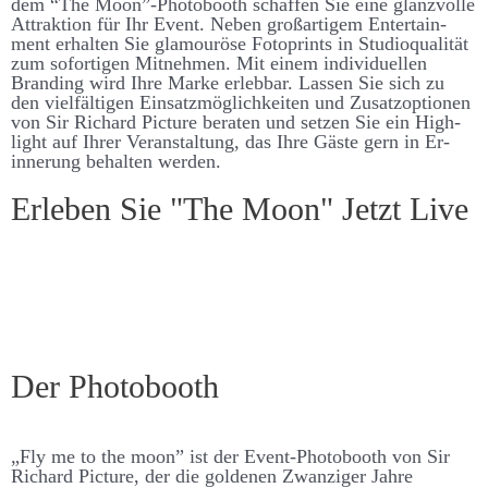
dem “The Moon”-Photo­­­booth schaffen Sie eine glanz­­­­volle
Attraktion für Ihr Event. Neben groß­­­artigem Enter­­­­tain­
ment er­­­halten Sie glamouröse Foto­­­­prints in Studio­­­qualität
zum sofort­igen Mit­­­­nehmen. Mit einem individuellen
Brand­­ing wird Ihre Marke er­­leb­­bar. Lassen Sie sich zu
den viel­­­fält­igen Ein­­­satz­­­möglich­­­keiten und Zu­­satz­­­­optionen
von Sir Richard Picture be­­raten und setzen Sie ein High­­­
light auf Ihrer Ver­­­an­­stalt­­ung, das Ihre Gäste gern in Er­­­­
inner­­ung be­­­halten werden.
Er­leben Sie "The Moon" Jetzt Live
Der Photo­­booth
„Fly me to the moon” ist der Event-Photo­­­­booth von Sir
Richard Picture, der die goldenen Zwanziger Jahre