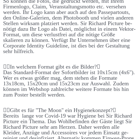
So können die Fotos, die ge­druckt werden, mit Ihrem
Firmen­logo, Claim, Ver­an­stalt­ungs­motto etc. ver­sehen
werden. Ihr Logo kann aber auch auf den Passe­partouts,
den On­line-Galerien, dem Photo­booth und vielen anderen
Stellen wirk­sam platz­iert werden. Sir Richard Picture be­
nötigt dazu Ihr Logo als Datei, möglichst in einem Vektor-
Format, um diese ver­lust­frei auf die nötige Größe
skalieren zu können. Ver­fügt Ihr Unter­nehmen über eine
Corporate Identity Guide­line, ist dies bei der Ge­stalt­ung
sehr hilf­reich.
In welchem Format gibt es die Bilder?
Das Standard-Format der Sofort­bilder ist 10x15cm (4x6").
Wer es etwas größer mag, dem stehen die Formate
13x18cm, 15x20cm und 15x23cm zur Aus­wahl. Zudem
können im Web­shop zahl­reiche weitere Formate bis hin
zum Poster be­stellt werden.
Gibt es für "The Moon" ein Hygiene­konzept?
Bereits lange vor Covid-19 war Hygiene bei Sir Richard
Picture ein Thema. Das Wohl­be­finden der Gäste liegt Sir
Richard Picture sehr am Herzen. Daher werden alle
Kleider, An­züge und Accessoires vor jedem Ein­satz ge­
reinigt und des­infiz­iert. Alternativ kommen Ein­weg-Props