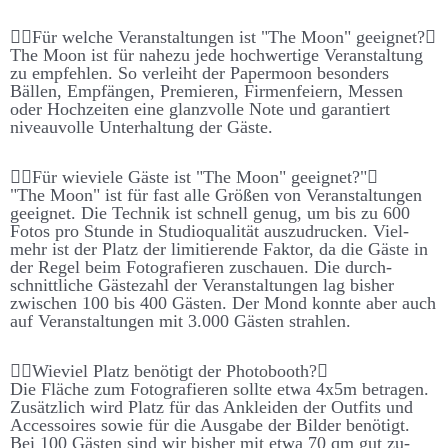
Für welche Ver­an­stalt­ungen ist "The Moon" ge­eignet?
The Moon ist für nahe­zu jede hoch­­wert­ige Ver­­an­­stalt­­ung
zu emp­­fehlen. So ver­­leiht der Paper­­moon be­­sonders
Bällen, Emp­fängen, Premieren, Firmen­­feiern, Messen
oder Hoch­­zeiten eine glanz­volle Note und garant­iert
niveau­­volle Unter­­halt­­ung der Gäste.
Für wie­viele Gäste ist "The Moon" ge­eignet?"
"The Moon" ist für fast alle Größen von Ver­­an­­stalt­­ungen
ge­­eignet. Die Technik ist schnell genug, um bis zu 600
Fotos pro Stunde in Studio­­qualität aus­­zu­­drucken. Viel­­
mehr ist der Platz der limitierende Faktor, da die Gäste in
der Regel beim Foto­­grafieren zu­schauen. Die durch­­
schnitt­­liche Gäste­­zahl der Ver­­an­­stalt­­ungen lag bis­her
zwischen 100 bis 400 Gästen. Der Mond konnte aber auch
auf Ver­­an­stalt­­ungen mit 3.000 Gästen strahlen.
Wie­viel Platz be­nötigt der Photo­booth?
Die Fläche zum Foto­­graf­ieren sollte etwa 4x5m be­tragen.
Zu­­sätz­­lich wird Platz für das An­­kleiden der Out­­fits und
Accessoires sowie für die Aus­­gabe der Bilder be­­nötigt.
Bei 100 Gästen sind wir bis­her mit etwa 70 qm gut zu­­