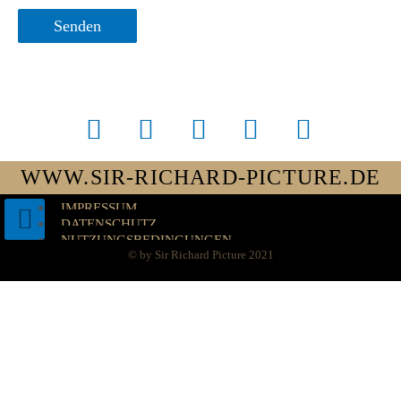
WWW.SIR-RICHARD-PICTURE.DE
IMPRESSUM
DATENSCHUTZ
NUTZUNGSBEDINGUNGEN
AGB
© by Sir Richard Picture 2021
WIDERRUF
LIZENZBEDINGUNGEN
ADMIN
X