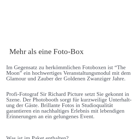
Mehr als eine Foto-Box
Im Gegen­­satz zu her­­kömm­­lichen Foto­­boxen ist “The
Moon” ein hoch­­wertiges Ver­­an­stalt­ungs­­modul mit dem
Glamour und Zauber der Goldenen Zwanziger Jahre.
Profi-Fotograf Sir Richard Picture setzt Sie ge­konnt in
Szene. Der Photo­­booth sorgt für kurz­­weilige Unter­halt­
ung der Gäste. Brillante Fotos in Studio­­qualität
garantieren ein nach­­halt­iges Erlebnis mit lebend­igen
Er­­inner­ungen an ein ge­­lungenes Event.
Was ist im Paket enthalten?