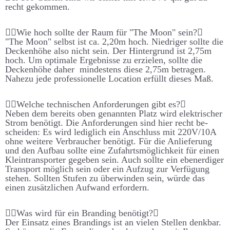
recht ge­­kommen.
Wie hoch sollte der Raum für "The Moon" sein?
"The Moon" selbst ist ca. 2,20m hoch. Niedriger sollte die
Decken­­höhe also nicht sein. Der Hinter­­grund ist 2,75m
hoch. Um optimale Er­­geb­­nisse zu er­zielen, sollte die
Decken­­höhe daher mindestens diese 2,75m be­­tragen.
Nahe­­zu jede pro­­fessionelle Location er­­füllt dieses Maß.
Welche technischen Anforderungen gibt es?
Neben dem bereits oben ge­nannten Platz wird elektrischer
Strom be­nötigt. Die An­­forder­­ungen sind hier recht be­­
scheiden: Es wird ledig­lich ein An­schluss mit 220V/10A
ohne weitere Ver­braucher be­nötigt. Für die An­liefer­ung
und den Auf­bau sollte eine Zu­fahrts­möglich­keit für einen
Klein­trans­porter ge­geben sein. Auch sollte ein eben­erd­iger
Trans­port möglich sein oder ein Auf­zug zur Ver­füg­ung
stehen. Sollten Stufen zu über­winden sein, würde das
einen zu­sätz­lichen Auf­wand er­fordern.
Was wird für ein Brand­ing be­nötigt?
Der Ein­satz eines Brand­ings ist an vielen Stellen denk­bar.