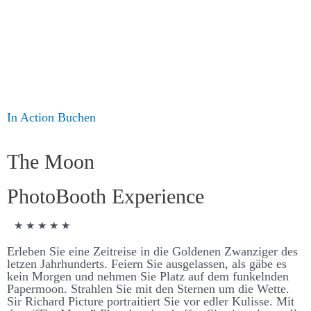
In Action
Buchen
The Moon
Photo­Booth Experience
★ ★ ★ ★ ★
Er­­­leben Sie eine Zeit­­­­reise in die Goldenen Zwanziger des
letzen Jahr­­­hunderts. Feiern Sie aus­­­­ge­­­­lassen, als gäbe es
kein Morgen und nehmen Sie Platz auf dem funkelnden
Paper­­­­moon. Strahlen Sie mit den Sternen um die Wette.
Sir Richard Picture portraitiert Sie vor edler Kulisse. Mit