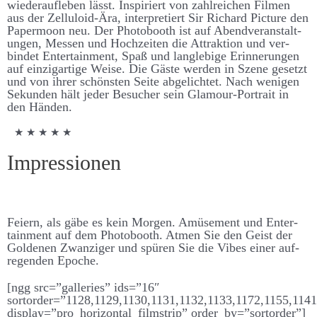
wieder­­­­auf­­­­leben lässt. Inspiriert von zahl­­­­reichen Filmen
aus der Zelluloid-Ära, inter­­pretiert Sir Richard Picture den
Paper­moon neu. Der Photo­­­­booth ist auf Abend­­­­ver­­­­an­­­­stalt­­­
ungen, Messen und Hoch­­­­zeiten die Attraktion und ver­­­
bindet Enter­­­­tain­­ment, Spaß und lang­­­­leb­ige Er­­­­inner­­­ungen
auf einzig­­­artige Weise. Die Gäste werden in Szene ge­­­­setzt
und von ihrer schönsten Seite ab­­­­ge­­­­lichtet. Nach wenigen
Sekunden hält jeder Be­­­sucher sein Glamour-Portrait in
den Händen.
★ ★ ★ ★ ★
Impressionen
Feiern, als gäbe es kein Morgen. Amüsement und Enter­­­
tain­­ment auf dem Photo­­­booth. Atmen Sie den Geist der
Goldenen Zwanziger und spüren Sie die Vibes einer auf­­­
regenden Epoche.
[ngg src=”galleries” ids=”16″
sortorder=”1128,1129,1130,1131,1132,1133,1172,1155,114
display=”pro_horizontal_filmstrip” order_by=”sortorder”]