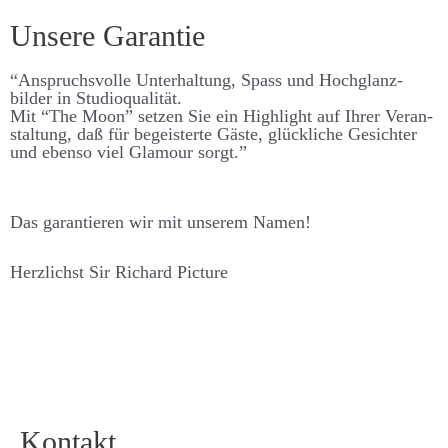
Unsere Garantie
“An­spruchs­­volle Unter­­haltung, Spass und Hoch­­glanz­­
bilder in Studio­qualität.
Mit “The Moon” setzen Sie ein High­­light auf Ihrer Ver­­an­
stalt­ung, daß für be­­geisterte Gäste, glück­liche Ge­­sichter
und ebenso viel Glamour sorgt.”
Das garantieren wir mit unserem Namen!
Herzlichst Sir Richard Picture
Kontakt