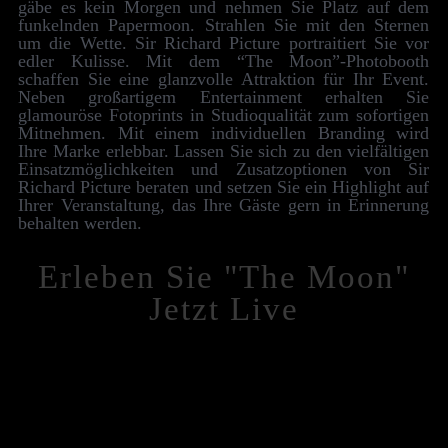
gäbe es kein Morgen und nehmen Sie Platz auf dem
funkelnden Paper­­­­moon. Strahlen Sie mit den Sternen
um die Wette. Sir Richard Picture portraitiert Sie vor
edler Kulisse. Mit dem “The Moon”-Photo­­­booth
schaffen Sie eine glanz­­­­volle Attraktion für Ihr Event.
Neben groß­­­artigem Enter­­­­tain­ment er­­­halten Sie
glamouröse Foto­­­­prints in Studio­­­qualität zum sofort­igen
Mit­­­­nehmen. Mit einem individuellen Brand­­ing wird
Ihre Marke er­­leb­­bar. Lassen Sie sich zu den viel­­­fält­igen
Ein­­­satz­­­möglich­­­keiten und Zu­­satz­­­­optionen von Sir
Richard Picture be­­raten und setzen Sie ein High­­­light auf
Ihrer Ver­­­an­­stalt­­ung, das Ihre Gäste gern in Er­­­­inner­­ung
be­­­halten werden.
Er­leben Sie "The Moon"
Jetzt Live