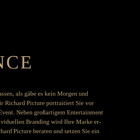
NCE
­­­­lassen, als gäbe es kein Morgen und
r Richard Picture portraitiert Sie vor
ent. Neben groß­­­artigem Enter­­­­tain­ment
ndividuellen Brand­­ing wird Ihre Marke er­­
r Richard Picture be­­raten und setzen Sie ein