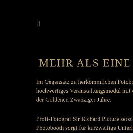
MEHR ALS EINE
Im Gegen­­satz zu her­­kömm­­lichen Foto­
hoch­­wertiges Ver­­an­stalt­ungs­­modul 
der Goldenen Zwanziger Jahre.
Profi-Fotograf Sir Richard Picture setzt
Photo­­booth sorgt für kurz­­weilige Unter­