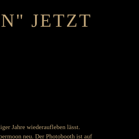
N" JETZT
ahre wieder­­­­auf­­­­leben lässt.
per­moon neu. Der Photo­­­­booth ist auf