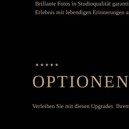
Brillante Fotos in Studio­­qualität garanti
Erlebnis mit lebend­igen Er­­inner­ungen a
★ ★ ★ ★ ★
OPTIONE
Ver­leihen Sie mit diesen Up­grades Ihrem