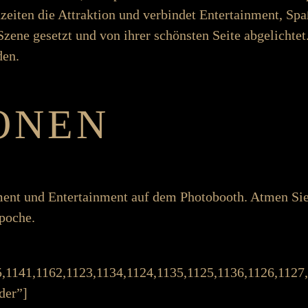
h­­­­zeiten die Attraktion und ver­­­bindet Enter­­­­tain­­ment, Spaß
ene ge­­­­setzt und von ihrer schönsten Seite ab­­­­ge­­­­lic
den.
ONEN
nt und Enter­­­tain­­ment auf dem Photo­­­booth. Atmen 
Epoche.
5,1141,1162,1123,1134,1124,1135,1125,1136,1126,1127
der”]