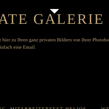
VATE GALERIE
e hier zu Ihren ganz privaten Bildern von Ihrer Photo­b
in­fach eine Email.
NG
MIT­ARBEITER­FEST HELIOS
WE