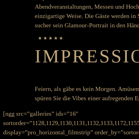
Abend­­­­ver­­­­an­­­­stalt­­­ungen, Messen und Hoc
einzig­­­artige Weise. Die Gäste werden in Sz
sucher sein Glamour-Portrait in den Hän
★ ★ ★ ★ ★
IMPRESSI
Feiern, als gäbe es kein Morgen. Amüseme
spüren Sie die Vibes einer auf­­­regenden 
[ngg src=”galleries” ids=”16″
sortorder=”1128,1129,1130,1131,1132,1133,1172,115
display=”pro_horizontal_filmstrip” order_by=”sortor