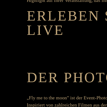
High­­­light auf Ihrer Ver­­­an­­stalt­­ung, das I
ER­LEBEN 
LIVE
DER PHOT
„Fly me to the moon” ist der Event-Photo­­­­
Inspiriert von zahl­­­­reichen Filmen aus de