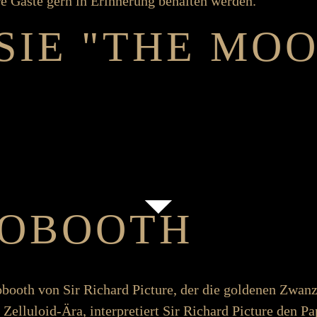
hre Gäste gern in Er­­­­inner­­ung be­­­halten werden.
SIE "THE MOO
O­­BOOTH
booth von Sir Richard Picture, der die goldenen Zwanziger J
r Zelluloid-Ära, inter­­pretiert Sir Richard Picture den Pa