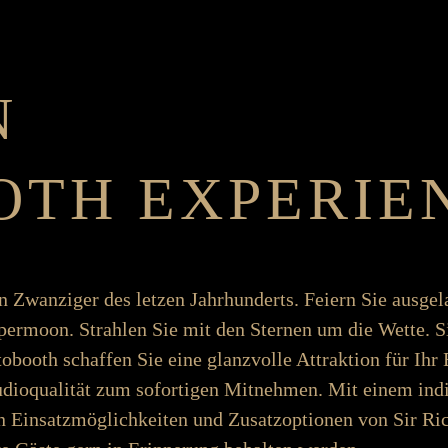
N
OTH EXPERIE
nen Zwanziger des letzen Jahr­­­hunderts. Feiern Sie aus­­­­ge
­­­­moon. Strahlen Sie mit den Sternen um die Wette. Si
oth schaffen Sie eine glanz­­­­volle Attraktion für Ihr Ev
Studio­­­qualität zum sofort­igen Mit­­­­nehmen. Mit einem i
en Ein­­­satz­­­möglich­­­keiten und Zu­­satz­­­­optionen von Si