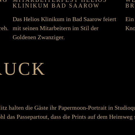
KLINIKUM BAD SAAROW
BR
Das Helios Klinikum in Bad Saarow feiert
Ein 
reh.
mit seinen Mit­arbeitern im Stil der
Kno
Goldenen Zwanziger.
RUCK
tz halten die Gäste ihr Paper­moon-Portrait in Studio­q
hl das Passe­partout, dass die Prints auf dem Heim­weg 