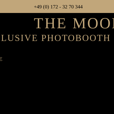
+49 (0) 172 - 32 70 344
THE MOO
LUSIVE PHOTO­BOOTH
E
EN
KT
NG CART