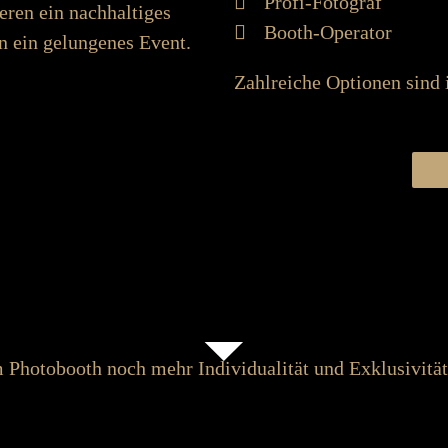
Profi-Fotograf
eren ein nach­­halt­iges
Booth-Operator
n ein ge­­lungenes Event.
Zahlreiche Optionen sind 
N
 Photo­­booth noch mehr Individualität und Ex­klusivität