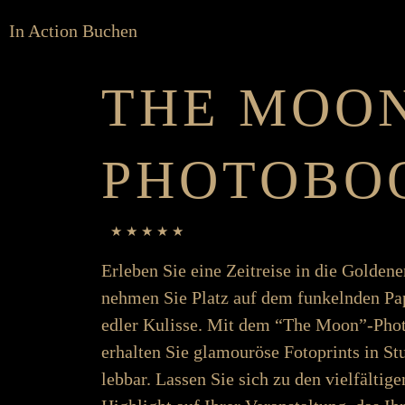
In Action
Buchen
THE MOO
PHOTO­BO
★ ★ ★ ★ ★
Er­­­leben Sie eine Zeit­­­­reise in die Golde
nehmen Sie Platz auf dem funkelnden Paper
edler Kulisse. Mit dem “The Moon”-Photo­­­bo
er­­­halten Sie glamouröse Foto­­­­prints in 
leb­­bar. Lassen Sie sich zu den viel­­­fält­ig