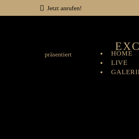
Jetzt anrufen!
EXC
HOME
präsentiert
LIVE
GALERI
OPTION
KONTA
SHOPPI
X