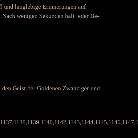
 und lang­­­­leb­ige Er­­­­inner­­­ungen auf
htet. Nach wenigen Sekunden hält jeder Be­­­
Sie den Geist der Goldenen Zwanziger und
,1137,1138,1139,1140,1142,1143,1144,1145,1146,1147,