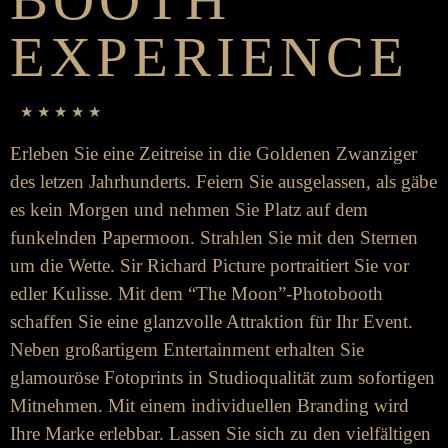
EXPERIENCE
★ ★ ★ ★ ★
Er­­­leben Sie eine Zeit­­­­reise in die Goldenen Zwanziger
des letzen Jahr­­­hunderts. Feiern Sie aus­­­­ge­­­­lassen, als gäbe
es kein Morgen und nehmen Sie Platz auf dem
funkelnden Paper­­­­moon. Strahlen Sie mit den Sternen
um die Wette. Sir Richard Picture portraitiert Sie vor
edler Kulisse. Mit dem “The Moon”-Photo­­­booth
schaffen Sie eine glanz­­­­volle Attraktion für Ihr Event.
Neben groß­­­artigem Enter­­­­tain­ment er­­­halten Sie
glamouröse Foto­­­­prints in Studio­­­qualität zum sofort­igen
Mit­­­­nehmen. Mit einem individuellen Brand­­ing wird
Ihre Marke er­­leb­­bar. Lassen Sie sich zu den viel­­­fält­igen