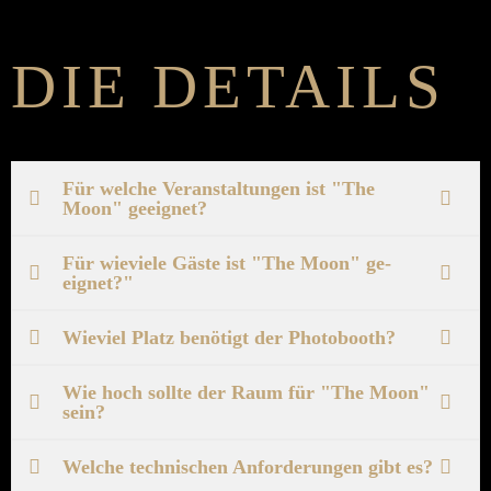
DIE DETAILS
Für welche Ver­an­stalt­ungen ist "The
Moon" ge­eignet?
Für wie­viele Gäste ist "The Moon" ge­
eignet?"
Wie­viel Platz be­nötigt der Photo­booth?
Wie hoch sollte der Raum für "The Moon"
sein?
Welche technischen Anforderungen gibt es?