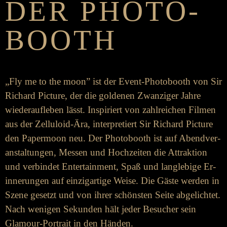
DER PHOTO­­
BOOTH
„Fly me to the moon” ist der Event-Photo­­­­booth von Sir
Richard Picture, der die goldenen Zwanziger Jahre
wieder­­­­auf­­­­leben lässt. Inspiriert von zahl­­­­reichen Filmen
aus der Zelluloid-Ära, inter­­pretiert Sir Richard Picture
den Paper­moon neu. Der Photo­­­­booth ist auf Abend­­­­ver­­­­
an­­­­stalt­­­ungen, Messen und Hoch­­­­zeiten die Attraktion
und ver­­­bindet Enter­­­­tain­­ment, Spaß und lang­­­­leb­ige Er­­­­
inner­­­ungen auf einzig­­­artige Weise. Die Gäste werden in
Szene ge­­­­setzt und von ihrer schönsten Seite ab­­­­ge­­­­lichtet.
Nach wenigen Sekunden hält jeder Be­­­sucher sein
Glamour-Portrait in den Händen.