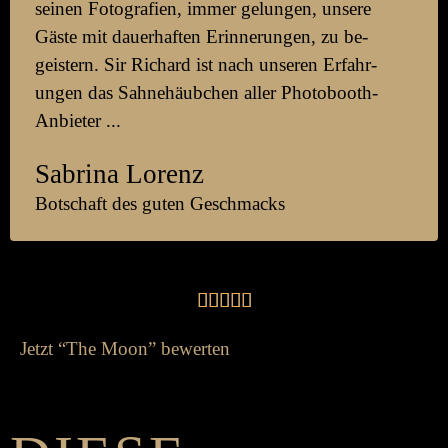
seinen Foto­grafien, immer ge­lungen, unsere
Gäste mit dauer­haften Er­inner­ungen, zu be­
geistern. Sir Richard ist nach unseren Er­fahr­
ungen das Sahn­ehäub­chen aller Photo­booth-
Anbieter ...
Sabrina Lorenz
Botschaft des guten Geschmacks





Jetzt “The Moon” bewerten