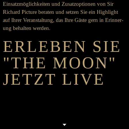
Ein­­­satz­­­möglich­­­keiten und Zu­­satz­­­­optionen von Sir
Richard Picture be­­raten und setzen Sie ein High­­­light
auf Ihrer Ver­­­an­­stalt­­ung, das Ihre Gäste gern in Er­­­­inner­­
ung be­­­halten werden.
ER­LEBEN SIE
"THE MOON"
JETZT LIVE