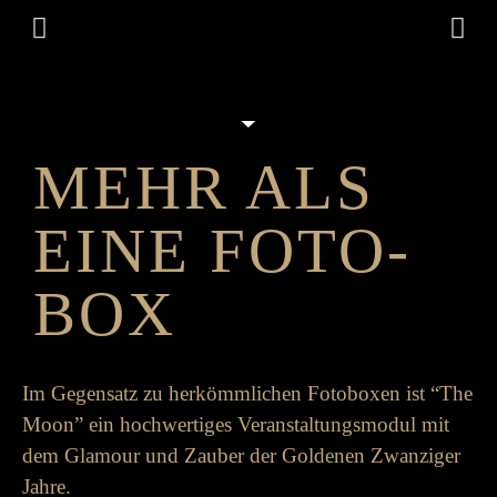
MEHR ALS
EINE FOTO-
BOX
Im Gegen­­satz zu her­­kömm­­lichen Foto­­boxen ist “The
Moon” ein hoch­­wertiges Ver­­an­stalt­ungs­­modul mit
dem Glamour und Zauber der Goldenen Zwanziger
Jahre.