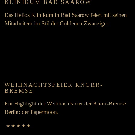
KLINIKUM BAD SAAROW
Das Helios Klinikum in Bad Saarow feiert mit seinen
Mit­arbeitern im Stil der Goldenen Zwanziger.
WEIH­NACHTS­FEIER KNORR-
BREMSE
Ein High­light der Weih­nachts­feier der Knorr-Bremse
Berlin: der Paper­moon.
★ ★ ★ ★ ★