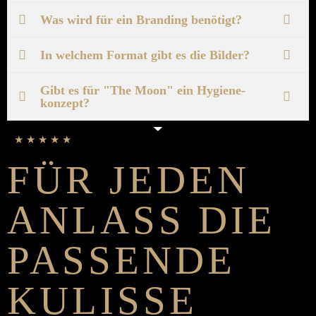
Was wird für ein Brand­ing be­nötigt?
In welchem Format gibt es die Bilder?
Gibt es für "The Moon" ein Hygiene­
konzept?
★ ★ ★ ★ ★
FÜR JEDEN
ANLASS DIE
PASSENDE
KULISSE