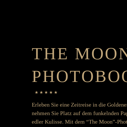
THE MOO
PHOTO­BO
★ ★ ★ ★ ★
Er­­­leben Sie eine Zeit­­­­reise in die Golde
nehmen Sie Platz auf dem funkelnden Paper
edler Kulisse. Mit dem “The Moon”-Photo­­­bo