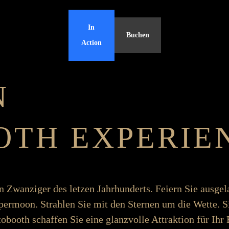
In
Buchen
Action
N
OTH EXPERIE
nen Zwanziger des letzen Jahr­­­hunderts. Feiern Sie aus­­­­ge
­­­­moon. Strahlen Sie mit den Sternen um die Wette. Si
oth schaffen Sie eine glanz­­­­volle Attraktion für Ihr Ev