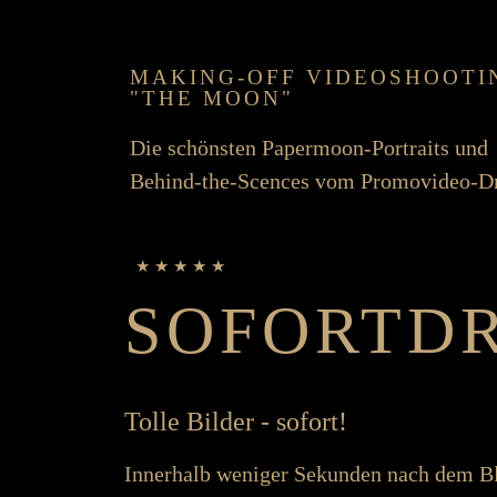
MAKING-OFF VIDEO­SHOOTI
"THE MOON"
Die schönsten Paper­moon-Portraits und
Behind-the-Scences vom Promo­video-D
★ ★ ★ ★ ★
SOFORT­D
Tolle Bilder - sofort!
Inner­halb weniger Se­kunden nach dem Bli