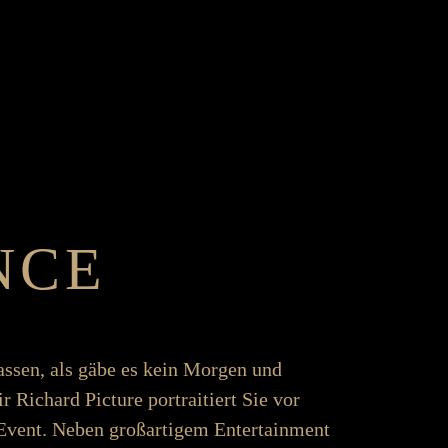
NCE
­­­­lassen, als gäbe es kein Morgen und
r Richard Picture portraitiert Sie vor
ent. Neben groß­­­artigem Enter­­­­tain­ment