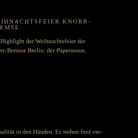
IH­NACHTS­FEIER KNORR-
EMSE
High­light der Weih­nachts­feier der
rr-Bremse Berlin: der Paper­moon.
ualität in den Händen. Es stehen fünf ver­