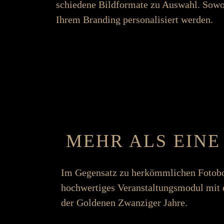
schiedene Bild­formate zu Aus­wahl. So­wo
Ihrem Branding personalisiert werden.
MEHR ALS EINE
Im Gegen­­satz zu her­­kömm­­lichen Foto­
hoch­­wertiges Ver­­an­stalt­ungs­­modul 
der Goldenen Zwanziger Jahre.