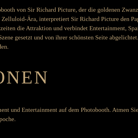
booth von Sir Richard Picture, der die goldenen Zwanziger J
r Zelluloid-Ära, inter­­pretiert Sir Richard Picture den Pa
h­­­­zeiten die Attraktion und ver­­­bindet Enter­­­­tain­­ment, Spaß
ene ge­­­­setzt und von ihrer schönsten Seite ab­­­­ge­­­­lic
den.
ONEN
nt und Enter­­­tain­­ment auf dem Photo­­­booth. Atmen 
Epoche.