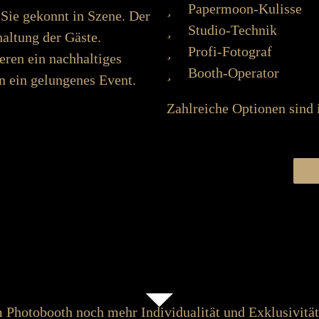
Papermoon-Kulisse
 Sie ge­konnt in Szene. Der
Studio-Technik
halt­ung der Gäste.
Profi-Fotograf
eren ein nach­­halt­iges
Booth-Operator
n ein ge­­lungenes Event.
Zahlreiche Optionen sind 
N
 Photo­­booth noch mehr Individualität und Ex­klusivität