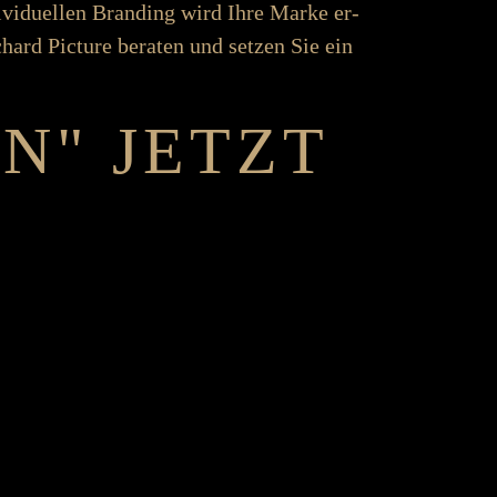
ndividuellen Brand­­ing wird Ihre Marke er­­
r Richard Picture be­­raten und setzen Sie ein
N" JETZT