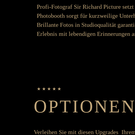
Profi-Fotograf Sir Richard Picture setzt
Photo­­booth sorgt für kurz­­weilige Unter­
Brillante Fotos in Studio­­qualität garanti
Erlebnis mit lebend­igen Er­­inner­ungen a
★ ★ ★ ★ ★
OPTIONE
Ver­leihen Sie mit diesen Up­grades Ihrem