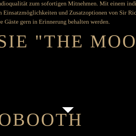
Studio­­­qualität zum sofort­igen Mit­­­­nehmen. Mit einem i
en Ein­­­satz­­­möglich­­­keiten und Zu­­satz­­­­optionen von Si
hre Gäste gern in Er­­­­inner­­ung be­­­halten werden.
SIE "THE MOO
O­­BOOTH