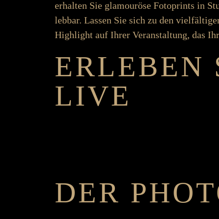
er­­­halten Sie glamouröse Foto­­­­prints in 
leb­­bar. Lassen Sie sich zu den viel­­­fält­ig
High­­­light auf Ihrer Ver­­­an­­stalt­­ung, das I
ER­LEBEN 
LIVE
DER PHOT