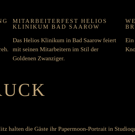
NG
MIT­ARBEITER­FEST HELIOS
WE
KLINIKUM BAD SAAROW
BR
Das Helios Klinikum in Bad Saarow feiert
Ein 
reh.
mit seinen Mit­arbeitern im Stil der
Kno
Goldenen Zwanziger.
RUCK
tz halten die Gäste ihr Paper­moon-Portrait in Studio­q