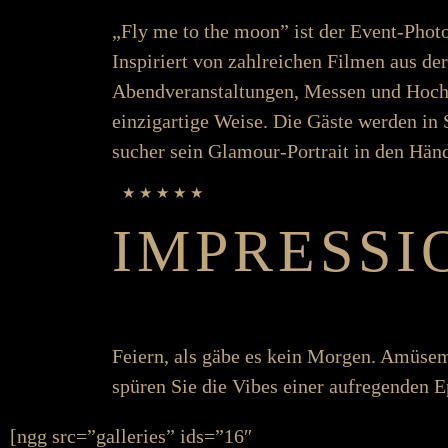
„Fly me to the moon” ist der Event-Photo­­­­
Inspiriert von zahl­­­­reichen Filmen aus de
Abend­­­­ver­­­­an­­­­stalt­­­ungen, Messen und Hoc
einzig­­­artige Weise. Die Gäste werden in Sz
sucher sein Glamour-Portrait in den Hän
★ ★ ★ ★ ★
IMPRESSI
Feiern, als gäbe es kein Morgen. Amüseme
spüren Sie die Vibes einer auf­­­regenden 
[ngg src=”galleries” ids=”16″